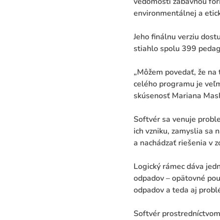
vedomosti zábavnou form
environmentálnej a etick
Jeho finálnu verziu dos
stiahlo spolu 399 peda
„Môžem povedať, že na t
celého programu je veľm
skúsenosť Mariana Masl
Softvér sa venuje probl
ich vzniku, zamyslia sa 
a nachádzať riešenia v 
Logický rámec dáva jed
odpadov – opätovné použ
odpadov a teda aj probl
Softvér prostredníctvom