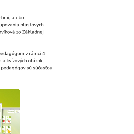
vrhmi, alebo
kupovania plastových
bovíková zo Základnej
 pedagógom v rámci 4
h a kvízových otázok,
e pedagógov sú súčasťou