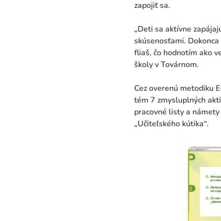
zapojiť sa.
„Deti sa aktívne zapájajú
skúsenosťami. Dokonca s
fliaš, čo hodnotím ako v
školy v Továrnom.
Cez overenú metodiku E
tém 7 zmysluplných aktiv
pracovné listy a námet
„Učiteľského kútika“.