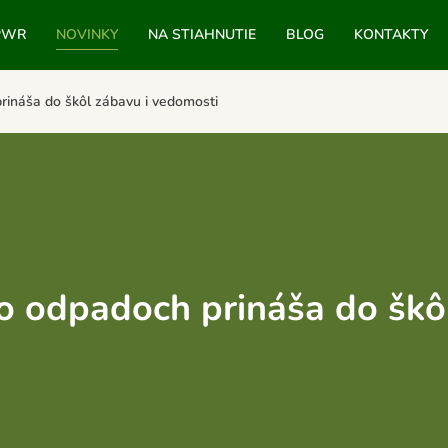
PWR
NOVINKY
NA STIAHNUTIE
BLOG
KONTAKTY
prináša do škôl zábavu i vedomosti
r o odpadoch prináša do škô