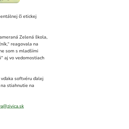
tálnej či etickej
zameraná Zelená škola,
ník,“ reagovala na
bne som s mladšími
i“ aj vo vedomostiach
 vďaka softvéru ďalej
na stiahnutie na
a@zivica.sk