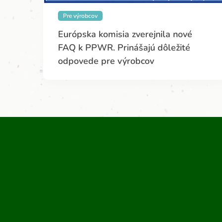
Pre výrobcov
Európska komisia zverejnila nové
FAQ k PPWR. Prinášajú dôležité
odpovede pre výrobcov