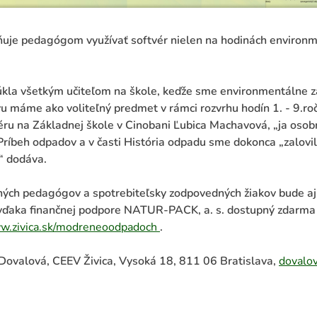
je pedagógom využívať softvér nielen na hodinách environmen
úkla všetkým učiteľom na škole, keďže sme environmentálne 
 máme ako voliteľný predmet v rámci rozvrhu hodín 1. - 9.roč
véru na Základnej škole v Cinobani Ľubica Machavová, „ja oso
 Príbeh odpadov a v časti História odpadu sme dokonca „zalovil
,“ dodáva.
ných pedagógov a spotrebiteľsky zodpovedných žiakov bude aj
e vďaka finančnej podpore NATUR-PACK, a. s. dostupný zdarma 
w.zivica.sk/modreneoodpadoch
.
 Dovalová, CEEV Živica, Vysoká 18, 811 06 Bratislava,
dovalov