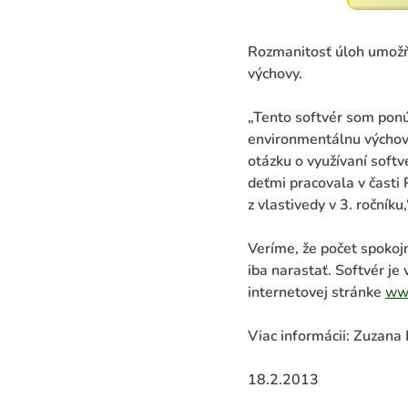
Rozmanitosť úloh umožňu
výchovy.
„Tento softvér som pon
environmentálnu výchovu
otázku o využívaní soft
deťmi pracovala v časti
z vlastivedy v 3. ročníku
Veríme, že počet spokoj
iba narastať. Softvér j
internetovej stránke
ww
Viac informácii: Zuzana
18.2.2013