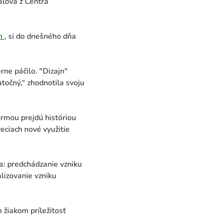
alová z Centra
ch
, si do dnešného dňa
ne páčilo. "Dizajn"
točný,“ zhodnotila svoju
ormou prejdú históriou
veciach nové využitie
: predchádzanie vzniku
lizovanie vzniku
 žiakom príležitosť