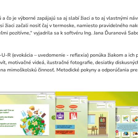
 a čo je výborné zapájajú sa aj slabí žiaci a to aj vlastnými ná
i žiaci začali nosiť čaj v termoske, namiesto pravidelného na
eľmi pozitívne,“ vyjadrila sa k softvéru Ing. Jana Ďuranová Sa
-U-R (evokácia – uvedomenie - reflexia) ponúka žiakom a ich
ít, motivačné videá, ilustračné fotografie, desiatky diskusnýc
y na mimoškolskú činnosť. Metodické pokyny a odporúčania pr