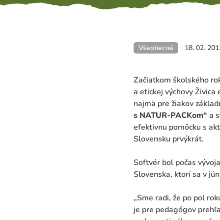
Všeobecné
18. 02. 201
Začiatkom školského rok
a etickej výchovy Živica
najmä pre žiakov základn
s NATUR-PACKom“
a s
efektívnu pomôcku s akt
Slovensku prvýkrát.
Softvér bol počas vývoj
Slovenska, ktorí sa v jú
„Sme radi, že po pol rok
je pre pedagógov prehľ