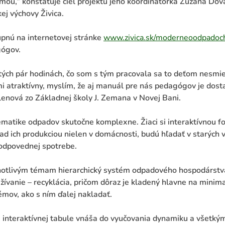
ou,“ konštatuje cieľ projektu jeho koordinátorka Zuzana Dov
ej výchovy Živica.
tupnú na internetovej stránke
www.zivica.sk/moderneoodpado
gógov.
ých pár hodinách, čo som s tým pracovala sa to deťom nesmier
i atraktívny, myslím, že aj manuál pre nás pedagógov je dosta
enová zo Základnej školy J. Zemana v Novej Bani.
ematike odpadov skutočne komplexne. Žiaci si interaktívnou f
nad ich produkciou nielen v domácnosti, budú hľadať v starých 
zodpovednej spotrebe.
notlivým témam hierarchický systém odpadového hospodárstva
ívanie – recyklácia, pričom dôraz je kladený hlavne na minima
émov, ako s ním ďalej nakladať.
 interaktívnej tabule vnáša do vyučovania dynamiku a všetkým