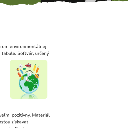
ntrom environmentálnej
 tabule. Softvér, určený
eľmi pozitívny. Materiál
sťou získavať