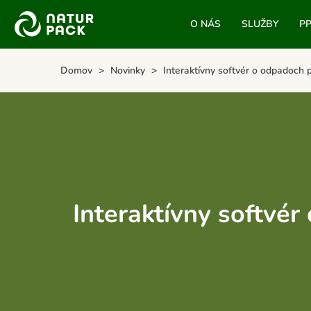
O NÁS
SLUŽBY
P
Domov
Novinky
Interaktívny softvér o odpadoch 
Interaktívny softvé