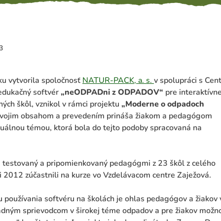
3
u vytvorila spoločnosť
NATUR-PACK, a. s.
v spolupráci s Ce
 edukačný softvér
„neODPADni z ODPADOV“
pre interaktívne
ých škôl, vznikol v rámci projektu
„Moderne o odpadoch
vojim obsahom a prevedením prináša žiakom a pedagógom
uálnou témou, ktorá bola do tejto podoby spracovaná na
a testovaný a pripomienkovaný pedagógmi z 23 škôl z celého
ni 2012 zúčastnili na kurze vo Vzdelávacom centre Zaježová.
u používania softvéru na školách je ohlas pedagógov a žiakov v
adným sprievodcom v širokej téme odpadov a pre žiakov možno