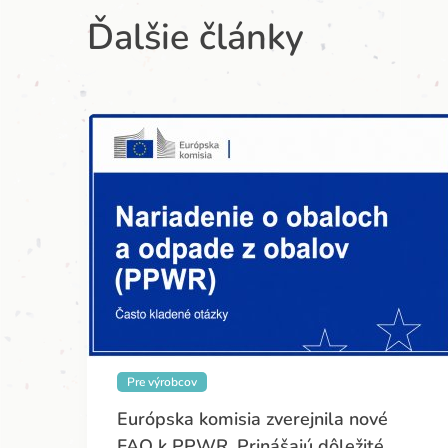
Ďalšie články
Pre výrobcov
Európska komisia zverejnila nové
FAQ k PPWR. Prinášajú dôležité