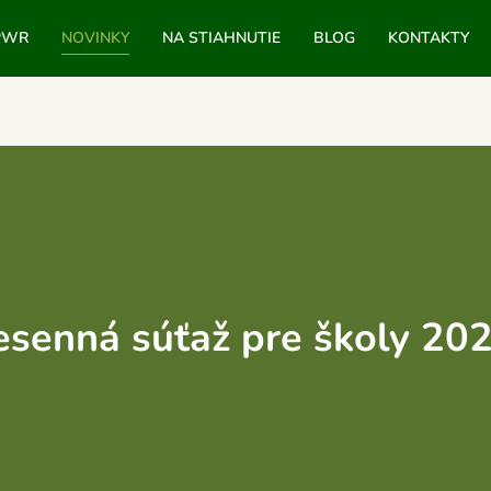
PWR
NOVINKY
NA STIAHNUTIE
BLOG
KONTAKTY
esenná súťaž pre školy 20