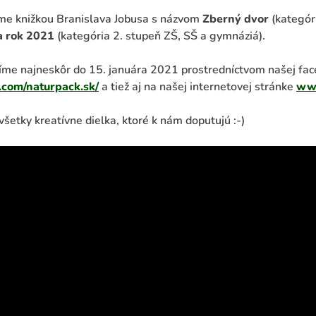
me knižkou Branislava Jobusa s názvom
Zberný dvor
(kategór
a rok 2021
(kategória 2. stupeň ZŠ, SŠ a gymnáziá).
íme najneskôr do 15. januára 2021 prostredníctvom našej fa
com/naturpack.sk/
a tiež aj na našej internetovej stránke
www
všetky kreatívne dielka, ktoré k nám doputujú :-)