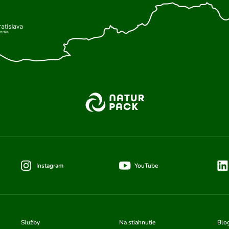
Instagram
YouTube
Služby
Na stiahnutie
Blo