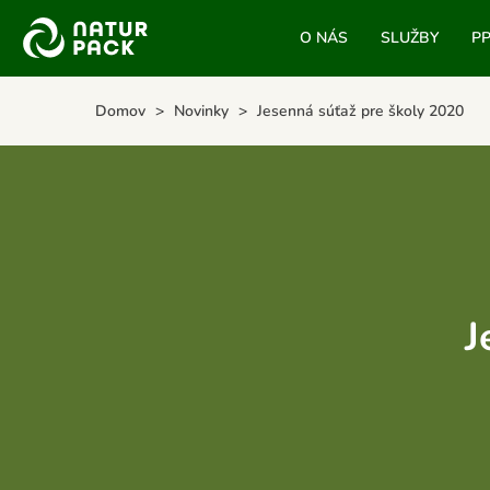
O NÁS
SLUŽBY
P
Domov
Novinky
Jesenná súťaž pre školy 2020
J