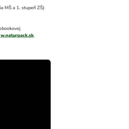
ia MŠ a 1. stupeň ZŠ)
cebookovej
.naturpack.sk
.