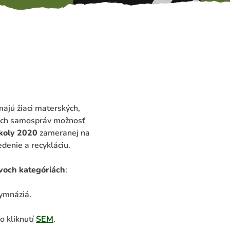
ajú žiaci materských,
kých samospráv možnosť
školy 2020
zameranej na
denie a recykláciu.
voch kategóriách
:
gymnáziá.
o kliknutí
SEM
.