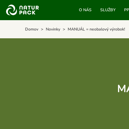
O NÁS
SLUŽBY
P
Domov
Novinky
MANUÁL = neobalový výrobok!
MA