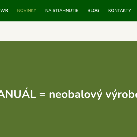
PWR
NOVINKY
NA STIAHNUTIE
BLOG
KONTAKTY
NUÁL = neobalový výrob