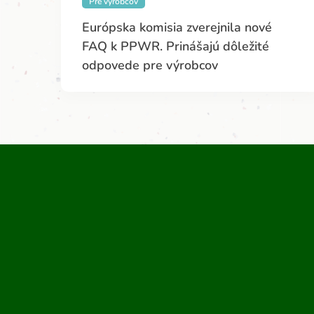
Pre výrobcov
Európska komisia zverejnila nové
FAQ k PPWR. Prinášajú dôležité
odpovede pre výrobcov