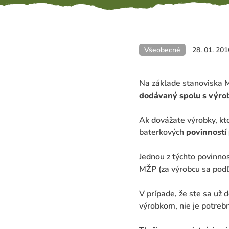
Všeobecné
28. 01. 201
Na základe stanoviska 
dodávaný spolu s výro
Ak dovážate výrobky, kto
baterkových
povinností
Jednou z týchto povinnos
MŽP (za výrobcu sa podľ
V prípade, že ste sa už 
výrobkom, nie je potreb