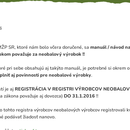
6
MŽP SR, ktoré nám bolo včera doručené, sa
manuál / návod na
bkom považuje za neobalový výrobok !!
ré pri sebe obsahujú aj takýto manuál, je potrebné si okrem o
 plniť aj povinnosti pre neobalové výrobky
.
tí je aj
REGISTRÁCIA V REGISTRI VÝROBCOV NEOBALO
a zákona považuje aj dovozca)
DO 31.1.2016
!!
do tohto registra výrobcov neobalových výrobcov registrovali 
né podávať žiadosť nanovo.