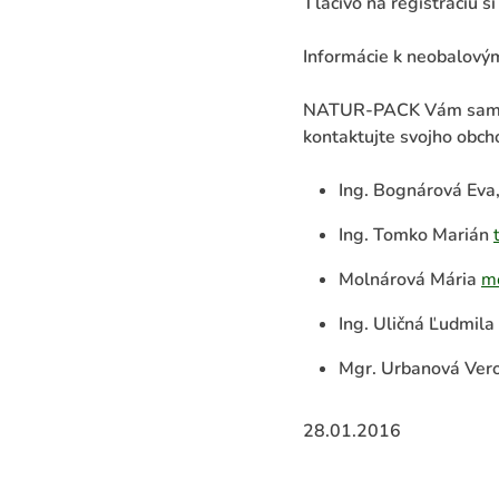
Tlačivo na registráciu 
Informácie k neobalový
NATUR-PACK Vám samozre
kontaktujte svojho obc
Ing. Bognárová Eva
Ing. Tomko Marián
Molnárová Mária
m
Ing. Uličná Ľudmila
Mgr. Urbanová Ver
28.01.2016