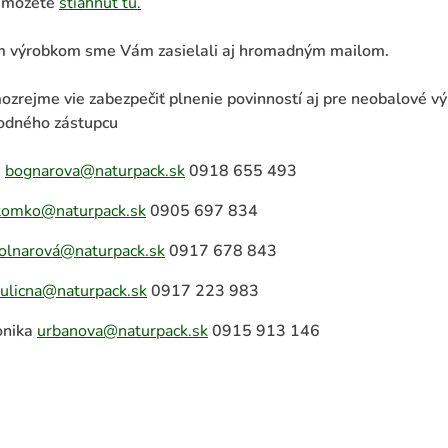
si môžete
stiahnuť tu.
m výrobkom sme Vám zasielali aj hromadným mailom.
jme vie zabezpečiť plnenie povinností aj pre neobalové vý
hodného zástupcu
,
bognarova@naturpack.sk
0918 655 493
tomko@naturpack.sk
0905 697 834
olnarová@naturpack.sk
0917 678 843
ulicna@naturpack.sk
0917 223 983
onika
urbanova@naturpack.sk
0915 913 146