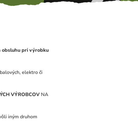
 obsluhu pri výrobku
balových, elektro či
VÝCH VÝROBCOV
NA
kvôli iným druhom