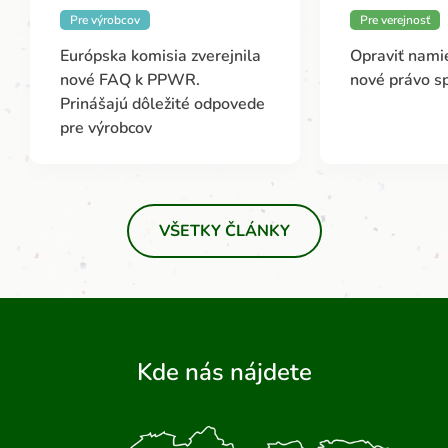
Pre výrobcov
Pre verejnosť
Európska komisia zverejnila
Opraviť namie
nové FAQ k PPWR.
nové právo s
Prinášajú dôležité odpovede
pre výrobcov
VŠETKY ČLÁNKY
Kde nás nájdete