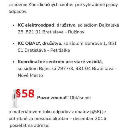
zriadenie Koordinačných centier pre vyhradené prúdy
odpadov:
KC elektroodpad, družstvo
, so sídlom Bajkalská
25, 821 01 Bratislava - Ružinov
KC OBALY, družstvo
, so sídlom Bohrova 1, 851
01 Bratislava - Petržalka
Koordinačné centrum pre staré vozidlá
,
so sídlom Bojnická 2977/3, 831 04 Bratislava –
ADAŤ
Nové Mesto
Pozor zmena!!!
Ohlásenie
o materiálovom toku odpadov z obalov (§58) je
potrebné za mesiace október – december 2016
posielať na adresu: