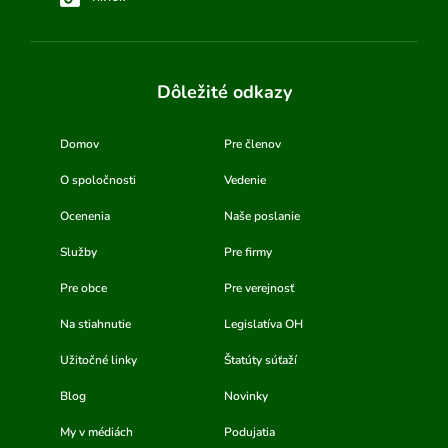
Dôležité odkazy
Domov
Pre členov
O spoločnosti
Vedenie
Ocenenia
Naše poslanie
Služby
Pre firmy
Pre obce
Pre verejnosť
Na stiahnutie
Legislatíva OH
Užitočné linky
Štatúty súťaží
Blog
Novinky
My v médiách
Podujatia