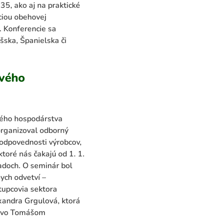
35, ako aj na praktické
ciou obehovej
. Konferencie sa
šska, Španielska či
ového
ého hospodárstva
organizoval odborný
zodpovednosti výrobcov,
toré nás čakajú od 1. 1.
adoch. O seminár bol
nych odvetví –
stupcovia sektora
xandra Grgulová, ktorá
rstvo Tomášom