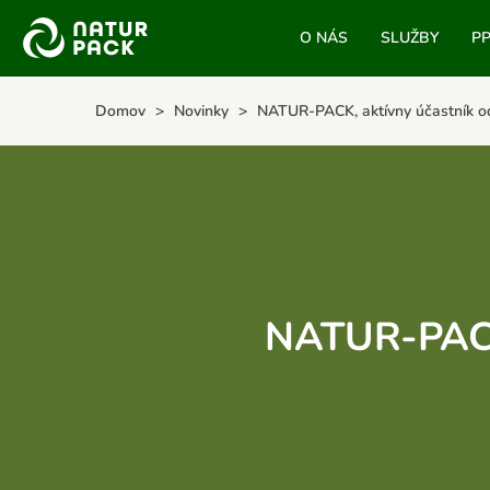
O NÁS
SLUŽBY
P
Domov
Novinky
NATUR-PACK, aktívny účastník o
NATUR-PACK,