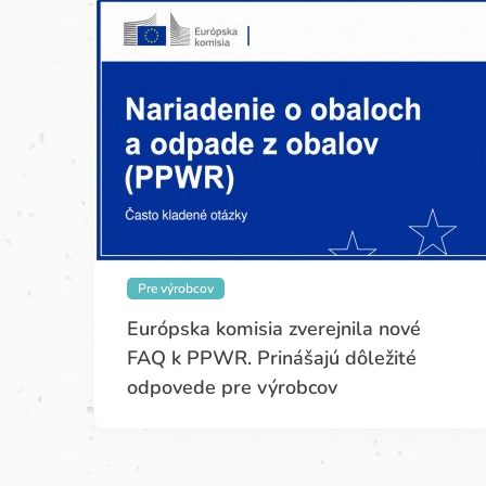
Pre výrobcov
Európska komisia zverejnila nové
FAQ k PPWR. Prinášajú dôležité
odpovede pre výrobcov