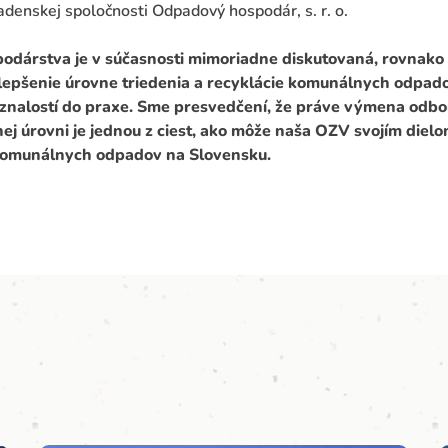
denskej spoločnosti Odpadový hospodár, s. r. o.
dárstva je v súčasnosti mimoriadne diskutovaná, rovnako
Zlepšenie úrovne triedenia a recyklácie komunálnych odpado
znalostí do praxe. Sme presvedčení, že práve výmena odb
ej úrovni je jednou z ciest, ako môže naša OZV svojím diel
 komuná
lnych odpadov na Slovensku.