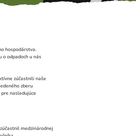
ho hospodárstva.
nu o odpadoch u nás
tívne zúčastnili naše
riedeného zberu
v pre nasledujúce
zúčastnil medzinárodnej
očníka