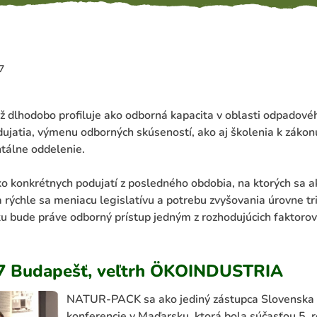
7
ž dlhodobo profiluje ako odborná kapacita v oblasti odpadové
dujatia, výmenu odborných skúseností, ako aj školenia k záko
tálne oddelenie.
o konkrétnych podujatí z posledného obdobia, na ktorých sa ak
 rýchle sa meniacu legislatívu a potrebu zvyšovania úrovne t
ku bude práve odborný prístup jedným z rozhodujúcich faktoro
017 Budapešť, veľtrh ÖKOINDUSTRIA
NATUR-PACK sa ako jediný zástupca Slovenska 
konferencie v Maďarsku, ktorá bola súčasťou 5. r