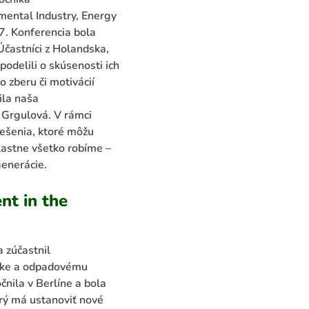
mental Industry, Energy
7. Konferencia bola
častníci z Holandska,
odelili o skúsenosti ich
 zberu či motivácií
ila naša
Grgulová. V rámci
iešenia, ktoré môžu
vlastne všetko robíme –
enerácie.
t in the
 zúčastnil
ike a odpadovému
nila v Berlíne a bola
rý má ustanoviť nové