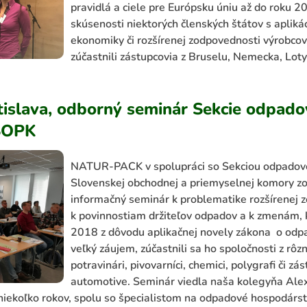
pravidlá a ciele pre Európsku úniu až do roku 20
skúsenosti niektorých členských štátov s apliká
ekonomiky či rozšírenej zodpovednosti výrobcov
zúčastnili zástupcovia z Bruselu, Nemecka, Loty
atislava, odborný seminár Sekcie odpad
SOPK
NATUR-PACK v spolupráci so Sekciou odpadov
Slovenskej obchodnej a priemyselnej komory z
informačný seminár k problematike rozšírenej 
k povinnostiam držiteľov odpadov a k zmenám, k
2018 z dôvodu aplikačnej novely zákona o odp
veľký záujem, zúčastnili sa ho spoločnosti z rôz
potravinári, pivovarníci, chemici, polygrafi či zá
automotive. Seminár viedla naša kolegyňa Ale
 niekoľko rokov, spolu so špecialistom na odpadové hospodá