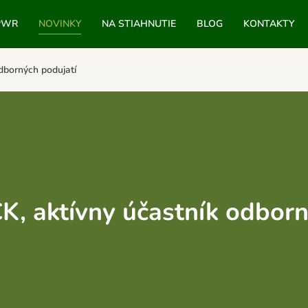
PWR
NOVINKY
NA STIAHNUTIE
BLOG
KONTAKTY
dborných podujatí
 aktívny účastník odborn