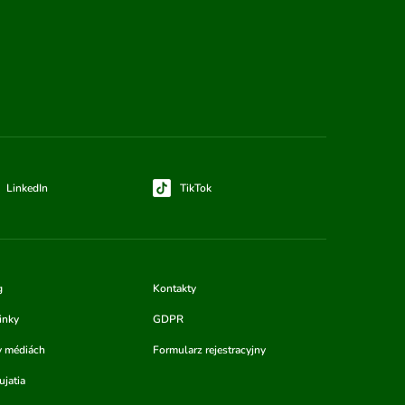
LinkedIn
TikTok
g
Kontakty
inky
GDPR
v médiách
Formularz rejestracyjny
jatia