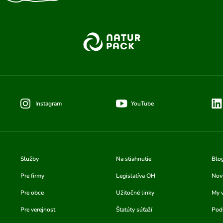
Instagram
YouTube
Služby
Na stiahnutie
Blo
Pre firmy
Legislatíva OH
Nov
Pre obce
Užitočné linky
My 
Pre verejnosť
Štatúty súťaží
Podu