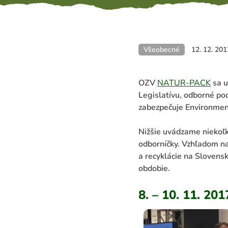
Všeobecné
12. 12. 201
OZV
NATUR-PACK
sa u
Legislatívu, odborné po
zabezpečuje Environmen
Nižšie uvádzame niekoľk
odborníčky. Vzhľadom na
a recyklácie na Slovens
obdobie.
8. – 10. 11. 2