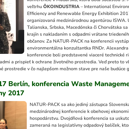
veľtrhu
Ö
KOINDUSTRIA
– International Environ
Efficiency and Renewable Energy Exhibition 201
organizovaná medzinárodnou agentúrou ISWA. Ú
Talianska, Srbska, Macedónska či Chorvátska sa p
krajín s nakladaním s odpadmi vrátane triedeného
občanov. Za NATUR-PACK na konferencii vystúp
environmentálna konzultantka RNDr. Alexandra 
konferencie boli predstavené viaceré technické r
admi a prispieť k ochrane životného prostredia. Veď preto to 
né prostredie v čo najlepšom možnom stave pre naše budúce g
17 Berlín, ko
nferencia Waste Managemen
my 2017
NATUR-PACK sa a
ko jediný zástupca Slovenska
medzinárodnej konferencie k obehovej ekonom
hospodárstvu. Dvojdňová konferencia sa uskutoč
zameraná na legislatívny odpadový balíček, kto