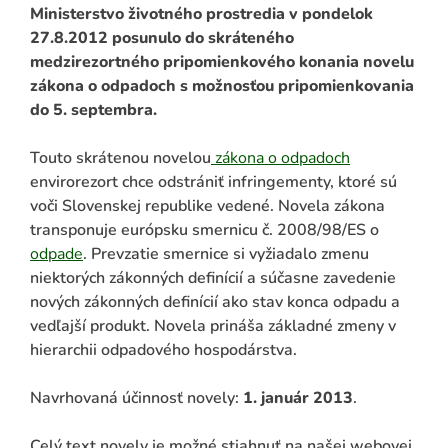
Ministerstvo životného prostredia v pondelok
27.8.2012 posunulo do skráteného
medzirezortného pripomienkového konania novelu
zákona o odpadoch s možnosťou pripomienkovania
do 5. septembra.
Touto skrátenou novelou
zákona o odpadoch
envirorezort chce odstrániť infringementy, ktoré sú
voči Slovenskej republike vedené. Novela zákona
transponuje európsku smernicu č. 2008/98/ES o
ADAŤ
odpade
. Prevzatie smernice si vyžiadalo zmenu
niektorých zákonných definícií a súčasne zavedenie
nových zákonných definícií ako stav konca odpadu a
vedľajší produkt. Novela prináša základné zmeny v
hierarchii odpadového hospodárstva.
Navrhovaná účinnosť novely:
1. január 2013
.
Celý text novely je možné stiahnuť na našej webovej