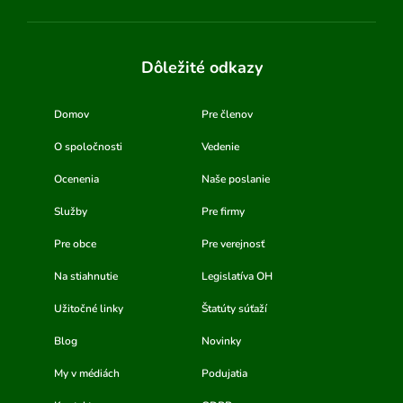
Dôležité odkazy
Domov
Pre členov
O spoločnosti
Vedenie
Ocenenia
Naše poslanie
Služby
Pre firmy
Pre obce
Pre verejnosť
Na stiahnutie
Legislatíva OH
Užitočné linky
Štatúty súťaží
Blog
Novinky
My v médiách
Podujatia