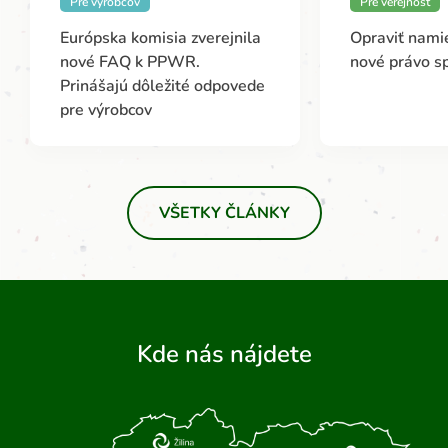
Pre výrobcov
Pre verejnosť
Európska komisia zverejnila
Opraviť namie
nové FAQ k PPWR.
nové právo s
Prinášajú dôležité odpovede
pre výrobcov
VŠETKY ČLÁNKY
Kde nás nájdete