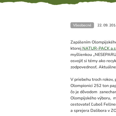
Všeobecné
22. 09. 201
Zapálením Olompijského 
ktorej
NATUR-PACK a.s
myšlienkou „NESEPARUJ 
osvojiť si témy ako recy
zodpovednosť. Aktuálne 
V priebehu troch rokov, 
Olompionici 252 ton pap
čo je dôvodom zanechan
Olompijského výboru, mo
cestovateľ Ľuboš Fellne
a sprejera Dalibora v Z