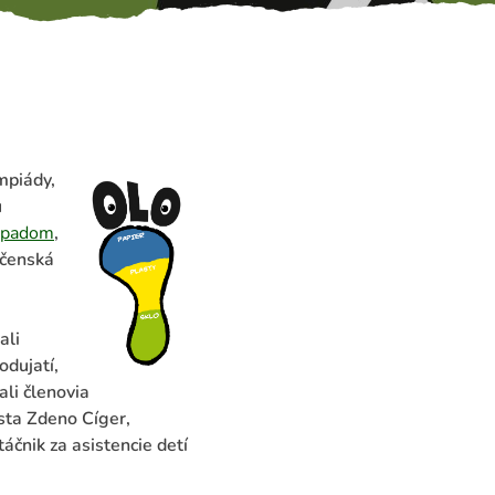
mpiády,
u
dpadom
,
očenská
ali
odujatí,
ali členovia
sta Zdeno Cíger,
áčnik za asistencie detí