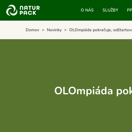
O NÁS
SLUŽBY
P
Domov
Novinky
OLOmpiáda pokračuje, odštartov
OLOmpiáda pokr