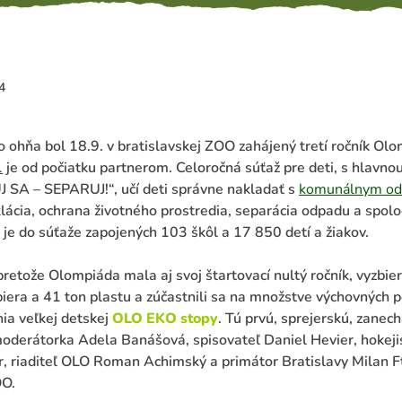
4
ohňa bol 18.9. v bratislavskej ZOO zahájený tretí ročník Olo
.
je od počiatku partnerom. Celoročná súťaž pre deti, s hlavno
SA – SEPARUJ!“, učí deti správne nakladať s
komunálnym o
klácia, ochrana životného prostredia, separácia odpadu a spol
je do súťaže zapojených 103 škôl a 17 850 detí a žiakov.
pretože Olompiáda mala aj svoj štartovací nultý ročník, vyzbier
iera a 41 ton plastu a zúčastnili sa na množstve výchovných p
ia veľkej detskej
OLO EKO stopy
. Tú prvú, sprejerskú, zanech
derátorka Adela Banášová, spisovateľ Daniel Hevier, hokeji
r, riaditeľ OLO Roman Achimský a primátor Bratislavy Milan Ft
OO.