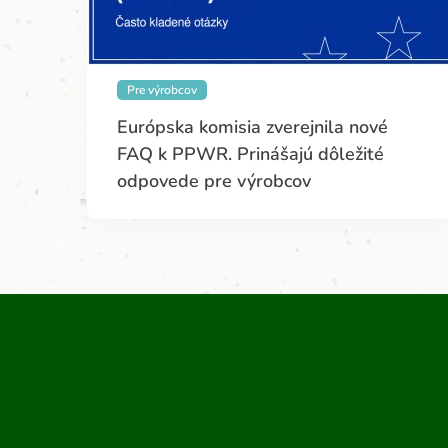
Pre výrobcov
Európska komisia zverejnila nové
FAQ k PPWR. Prinášajú dôležité
odpovede pre výrobcov