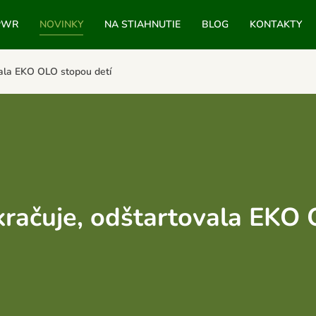
PWR
NOVINKY
NA STIAHNUTIE
BLOG
KONTAKTY
ala EKO OLO stopou detí
ačuje, odštartovala EKO 