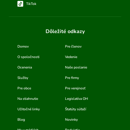
TikTok
Dôležité odkazy
Domov
Pre členov
O spoločnosti
Vedenie
Ocenenia
Naše poslanie
Služby
Pre firmy
Pre obce
Pre verejnosť
Na stiahnutie
Legislatíva OH
Užitočné linky
Štatúty súťaží
Blog
Novinky
My v médiách
Podujatia