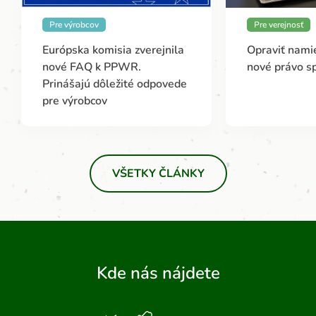
Pre výrobcov
Pre verejnosť
Európska komisia zverejnila
Opraviť namie
nové FAQ k PPWR.
nové právo s
Prinášajú dôležité odpovede
pre výrobcov
VŠETKY ČLÁNKY
Kde nás nájdete