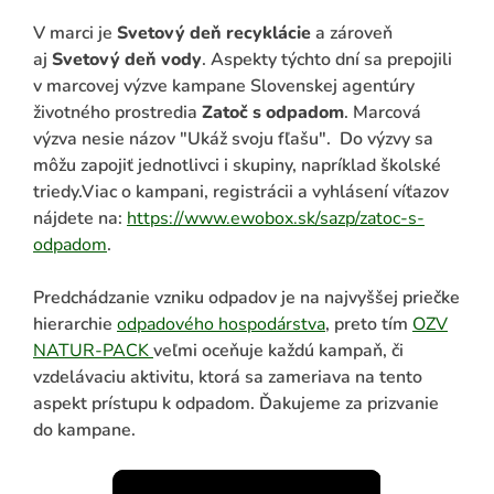
V marci je
Svetový deň recyklácie
a zároveň
aj
Svetový deň vody
. Aspekty týchto dní sa prepojili
v marcovej výzve kampane Slovenskej agentúry
životného prostredia
Zatoč s odpadom
. Marcová
výzva nesie názov "Ukáž svoju fľašu". Do výzvy sa
môžu zapojiť jednotlivci i skupiny, napríklad školské
triedy.Viac o kampani, registrácii a vyhlásení víťazov
nájdete na:
https://www.ewobox.sk/sazp/zatoc-s-
odpadom
.
ADAŤ
Predchádzanie vzniku odpadov je na najvyššej priečke
hierarchie
odpadového hospodárstva
, preto tím
OZV
NATUR-PACK
veľmi oceňuje každú kampaň, či
vzdelávaciu aktivitu, ktorá sa zameriava na tento
aspekt prístupu k odpadom. Ďakujeme za prizvanie
do kampane.