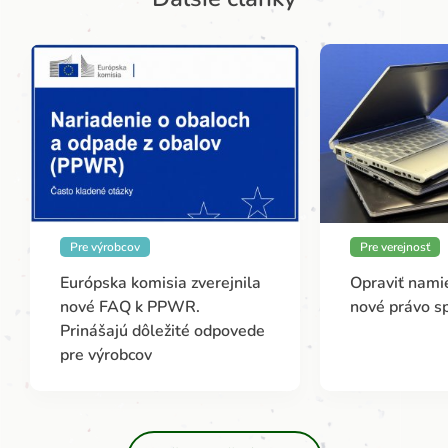
Pre výrobcov
Pre verejnosť
Európska komisia zverejnila
Opraviť namie
nové FAQ k PPWR.
nové právo s
Prinášajú dôležité odpovede
pre výrobcov