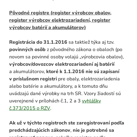
Pôvodné registre (register výrobcov obalov,
register výrobcov elektrozariadení, register
výrobcov batérií a akumulátorov)
Registrácia do 31.1.2016
sa taktiež týka aj tzv.
povinných osôb
z pôvodného zákona o obaloch (po
novom sa povinné osoby volajú „výrobcovia obalov),
výrobcov/dovozcov elektrozariadení aj batérií
a akumulátorov,
ktoré k 1.1.2016 nie sú zapísaní
v príslušnom registri
pre obaly, elektrozariadenia
alebo batérie a akumulátory, a k tomuto dňu
uvádzajú dané výrobky na trh SR. Vzory žiadostí sú
uverejnené v prílohách č.1, 2 a 3
vyhlášky
č.373/2015 o RZV
.
Ak už v týchto registroch ste zaregistrovaní podľa
predchádzajúcich zákonov
,
nie je potrebné sa