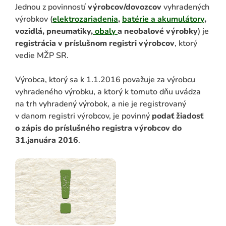
Jednou z povinností
výrobcov/dovozcov
vyhradených
výrobkov (
elektrozariadenia
,
batérie a akumulátory
,
vozidlá, pneumatiky,
obaly
a neobalové výrobky
) je
registrácia v príslušnom registri výrobcov
, ktorý
vedie MŽP SR.
Výrobca, ktorý sa k 1.1.2016 považuje za výrobcu
vyhradeného výrobku, a ktorý k tomuto dňu uvádza
na trh vyhradený výrobok, a nie je registrovaný
v danom registri výrobcov, je povinný
podať žiadosť
ADAŤ
o zápis do príslušného registra výrobcov do
31.januára 2016
.