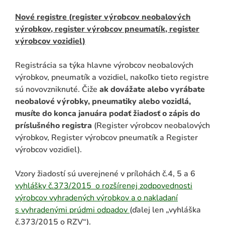
Nové registre (register výrobcov neobalových
výrobkov, register výrobcov pneumatík, register
výrobcov vozidiel)
Registrácia sa týka hlavne výrobcov neobalových
výrobkov, pneumatík a vozidiel, nakoľko tieto registre
sú novovzniknuté. Čiže
ak dovážate alebo vyrábate
neobalové výrobky, pneumatiky alebo vozidlá,
musíte do konca januára podať žiadosť o zápis do
príslušného registra
(Register výrobcov neobalových
výrobkov, Register výrobcov pneumatík a Register
výrobcov vozidiel).
Vzory žiadostí sú uverejnené v prílohách č.4, 5 a 6
vyhlášky č.373/2015 o rozšírenej zodpovednosti
výrobcov vyhradených výrobkov a o nakladaní
s vyhradenými prúdmi odpadov
(ďalej len „vyhláška
č.373/2015 o RZV“).