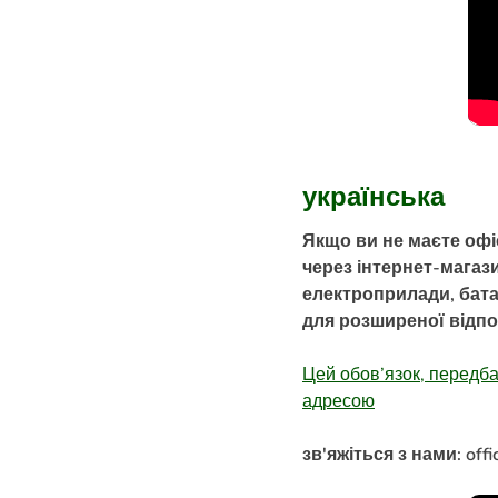
українська
Якщо ви не маєте офі
через інтернет-магаз
електроприлади, бата
для розширеної відпо
Цей обов’язок, передб
адресою
зв'яжіться з нами: off