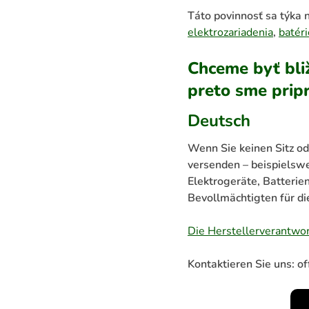
Táto povinnosť sa týka 
elektrozariadenia
,
batér
Chceme byť bli
preto sme pripra
Deutsch
Wenn Sie keinen Sitz od
versenden – beispielsw
Elektrogeräte, Batteri
Bevollmächtigten für di
Die Herstellerverantwo
Kontaktieren Sie uns: o