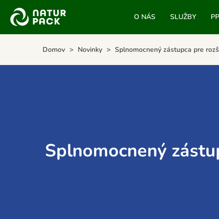
O NÁS
SLUŽBY
P
Domov
Novinky
Splnomocnený zástupca pre rozš
Splnomocnený zástup