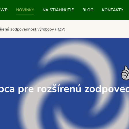
PWR
NOVINKY
NA STIAHNUTIE
BLOG
KONTAKTY
írenú zodpovednosť výrobcov (RZV)
ca pre rozšírenú zodpove