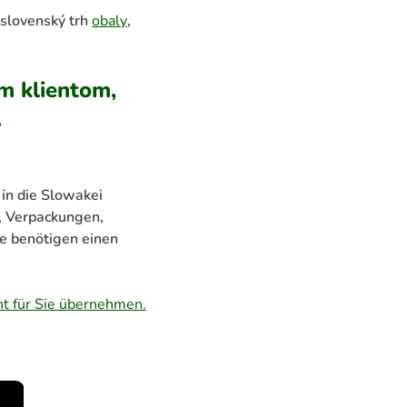
 slovenský trh
obaly
,
m klientom,
.
 in die Slowakei
, Verpackungen,
ie benötigen einen
t für Sie übernehmen.