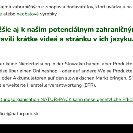
najmä zahraničných e-shopov a dodávateľov, ktorí uvádzajú na
ie
alebo
neobalové
výrobky.
žšie aj k našim potenciálnym zahraničný
vili krátke videá a stránku v ich jazyku
er keine Niederlassung in der Slowakei haben, aber Produkte
eise über einen Onlineshop – oder auf andere Weise Produkte
en oder Akkumulatoren auf den slowakischen Markt bringen.
S
e erweiterte Herstellerverantwortung (EPR).
rtungsorganisation NATUR-PACK kann diese gesetzliche Pflich
ffice@naturpack.sk