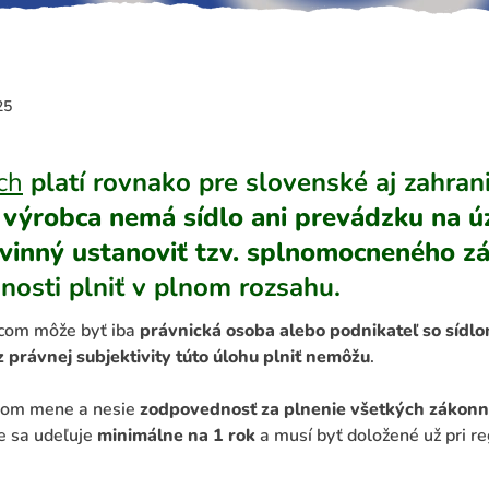
25
ch
platí rovnako pre slovenské aj zahran
 výrobca nemá sídlo ani prevádzku na ú
ovinný ustanoviť tzv. splnomocneného z
nosti plniť v plnom rozsahu.
com môže byť iba
právnická osoba alebo podnikateľ so sídl
 právnej subjektivity túto úlohu plniť nemôžu
.
nom mene a nesie
zodpovednosť za plnenie všetkých zákonn
e sa udeľuje
minimálne na 1 rok
a musí byť doložené už pri re