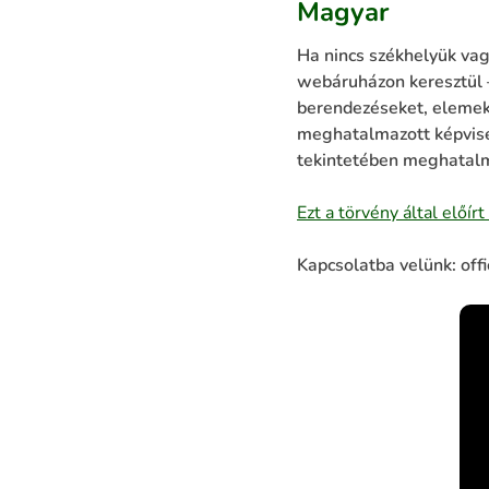
Magyar
Ha nincs székhelyük vag
webáruházon keresztül 
berendezéseket, elemek
meghatalmazott képviselő
tekintetében meghatalm
Ezt a törvény által előí
Kapcsolatba velünk: of