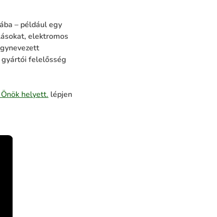
ába – például egy
ásokat, elektromos
úgynevezett
 gyártói felelősség
 Önök helyett.
lépjen