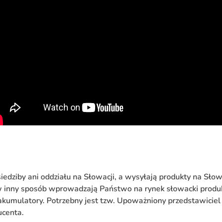
iedziby ani oddziału na Słowacji, a wysyłają produkty na Słow
 w inny sposób wprowadzają Państwo na rynek słowacki produk
 akumulatory. Potrzebny jest tzw. Upoważniony przedstawiciel 
ucenta.