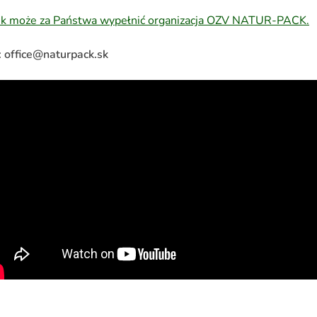
k może za Państwa wypełnić organizacja OZV NATUR-PACK.
: office@naturpack.sk