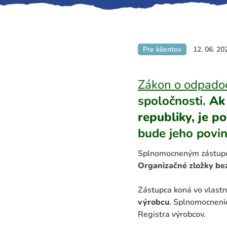
Pre klientov
12. 06. 20
Zákon o odpado
spoločnosti.
Ak
republiky, je p
bude jeho povin
Splnomocneným zástup
Organizačné zložky bez
Zástupca koná vo vlast
výrobcu
. Splnomocneni
Registra výrobcov.