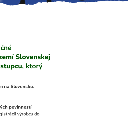
ičné
zemí Slovenskej
ástupcu
, ktorý
om na Slovensku
.
ých povinností
gistrácii výrobcu do