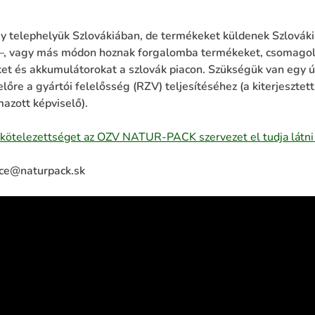
y telephelyük Szlovákiában, de termékeket küldenek Szlováki
–, vagy más módon hoznak forgalomba termékeket, csomagol
et és akkumulátorokat a szlovák piacon. Szükségük van egy 
re a gyártói felelősség (RZV) teljesítéséhez (a kiterjesztett
azott képviselő).
rt kötelezettséget az OZV NATUR-PACK szervezet el tudja látni
fice@naturpack.sk