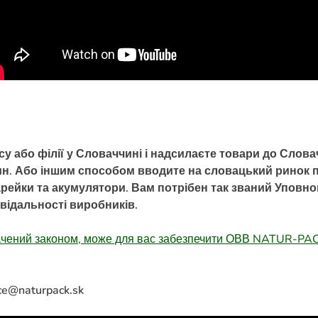
су або філії у Словаччині і надсилаєте товари до Слов
ин. Або іншим способом вводите на словацький ринок п
рейки та акумулятори. Вам потрібен так званий Уповн
відальності виробників.
ачений законом, може для вас забезпечити ОВВ NATUR-PACK
ice@naturpack.sk