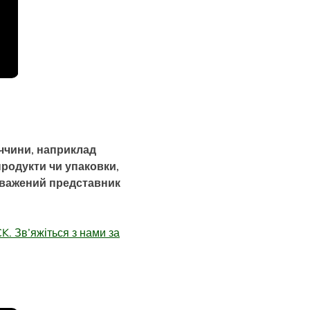
аччини, наприклад
родукти чи упаковки,
оважений представник
. Зв’яжіться з нами за