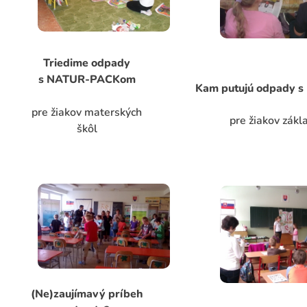
Triedime odpady
s NATUR-PACKom
Kam putujú odpady
pre žiakov materských
pre žiakov zákl
škôl
(Ne)zaujímavý príbeh