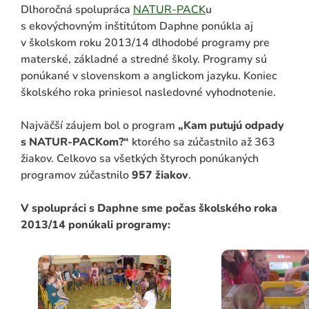
Dlhoročná spolupráca
NATUR-PACK
u
s ekovýchovným inštitútom Daphne ponúkla aj
v školskom roku 2013/14 dlhodobé programy pre
materské, základné a stredné školy. Programy sú
ponúkané v slovenskom a anglickom jazyku. Koniec
školského roka priniesol nasledovné vyhodnotenie.
Najväčší záujem bol o program
„Kam putujú odpady
s NATUR-PACKom?“
ktorého sa zúčastnilo až 363
žiakov. Celkovo sa všetkých štyroch ponúkaných
ADAŤ
programov zúčastnilo
957 žiakov
.
V spolupráci s Daphne sme počas školského roka
2013/14 ponúkali programy: