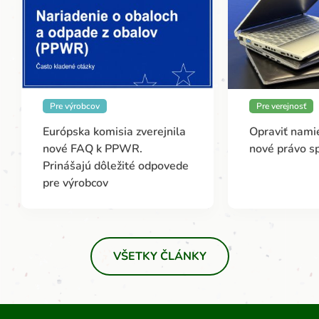
Pre výrobcov
Pre verejnosť
Európska komisia zverejnila
Opraviť namie
nové FAQ k PPWR.
nové právo s
Prinášajú dôležité odpovede
pre výrobcov
VŠETKY ČLÁNKY