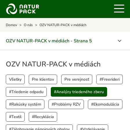
Domov
O nás
OZV NATUR-PACK v médiách
OZV NATUR-PACK v médiách - Strana 5
O spoločnosti
OZV NATUR-PACK v médiách
Certifikáty
Všetky
Pre klientov
Pre verejnosť
#Freerideri
POLITIKA INTEGROVANÉHO MANAŽÉRSKEHO
SYSTÉMU
#Triedenie odpadu
#Analýzy triedeného zberu
Ocenenia
#Rakúsky systém
#Problémy RZV
#Ekomodulácia
OZV NATUR-PACK v médiách
#Textil
#Recyklácia
Kalendár aktivít
#Zálohovanie nápojových obalov
#Vzdelávanie