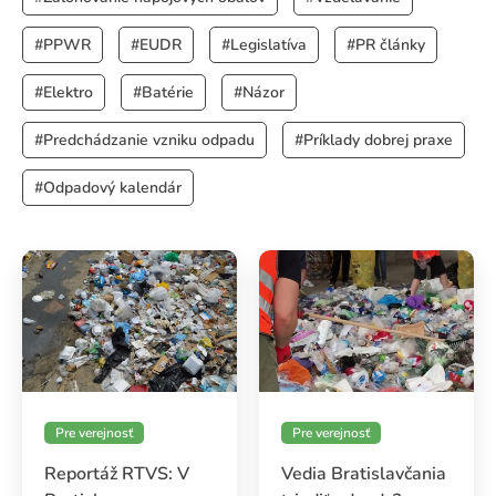
Vedenie
#PPWR
#EUDR
#Legislatíva
#PR články
O spoločnosti NATUR-PACK plus
#Elektro
#Batérie
#Názor
#Predchádzanie vzniku odpadu
#Príklady dobrej praxe
#Odpadový kalendár
Pre verejnosť
Pre verejnosť
Reportáž RTVS: V
Vedia Bratislavčania