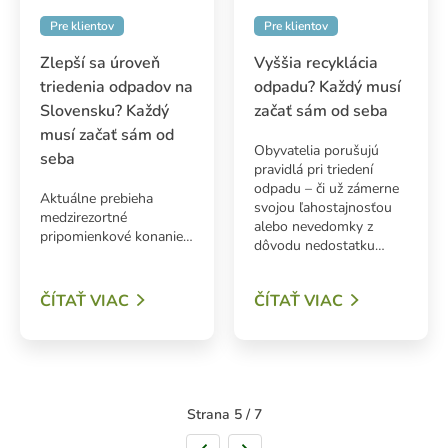
Pre klientov
Pre klientov
Zlepší sa úroveň
Vyššia recyklácia
triedenia odpadov na
odpadu? Každý musí
Slovensku? Každý
začať sám od seba
musí začať sám od
Obyvatelia porušujú
seba
pravidlá pri triedení
odpadu – či už zámerne
Aktuálne prebieha
svojou ľahostajnosťou
medzirezortné
alebo nevedomky z
pripomienkové konanie…
dôvodu nedostatku…
ČÍTAŤ VIAC
ČÍTAŤ VIAC
Strana 5 / 7