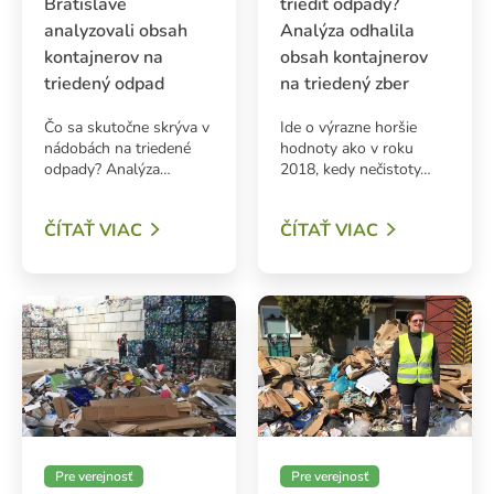
Bratislave
triediť odpady?
analyzovali obsah
Analýza odhalila
kontajnerov na
obsah kontajnerov
triedený odpad
na triedený zber
ADAŤ
Čo sa skutočne skrýva v
Ide o výrazne horšie
nádobách na triedené
hodnoty ako v roku
odpady? Analýza…
2018, kedy nečistoty…
ČÍTAŤ VIAC
ČÍTAŤ VIAC
Pre verejnosť
Pre verejnosť