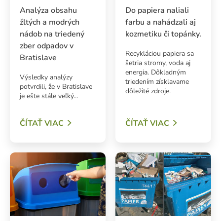
Analýza obsahu
Do papiera naliali
žltých a modrých
farbu a nahádzali aj
nádob na triedený
kozmetiku či topánky.
zber odpadov v
Recykláciou papiera sa
Bratislave
šetria stromy, voda aj
energia. Dôkladným
Výsledky analýzy
triedením získlavame
potvrdili, že v Bratislave
dôležité zdroje.
je ešte stále veľký…
ČÍTAŤ VIAC
ČÍTAŤ VIAC