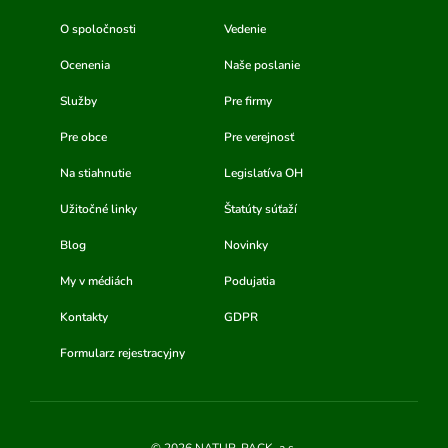
O spoločnosti
Vedenie
Ocenenia
Naše poslanie
Služby
Pre firmy
Pre obce
Pre verejnosť
Na stiahnutie
Legislatíva OH
Užitočné linky
Štatúty súťaží
Blog
Novinky
My v médiách
Podujatia
Kontakty
GDPR
Formularz rejestracyjny