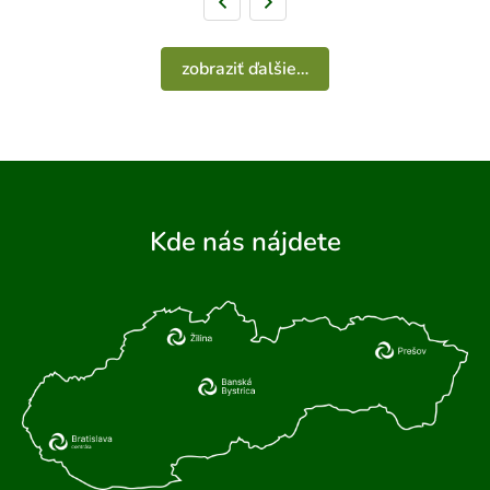
Predchádzajúca strana
Nasledujúca strana
zobraziť ďalšie…
Kde nás nájdete