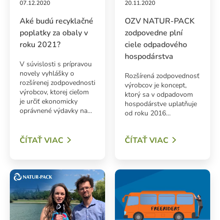
07.12.2020
20.11.2020
Aké budú recyklačné
OZV NATUR-PACK
poplatky za obaly v
zodpovedne plní
roku 2021?
ciele odpadového
hospodárstva
V súvislosti s prípravou
novely vyhlášky o
Rozšírená zodpovednosť
rozšírenej zodpovednosti
výrobcov je koncept,
výrobcov, ktorej cieľom
ktorý sa v odpadovom
je určiť ekonomicky
hospodárstve uplatňuje
oprávnené výdavky na…
od roku 2016…
ADAŤ
ČÍTAŤ VIAC
ČÍTAŤ VIAC