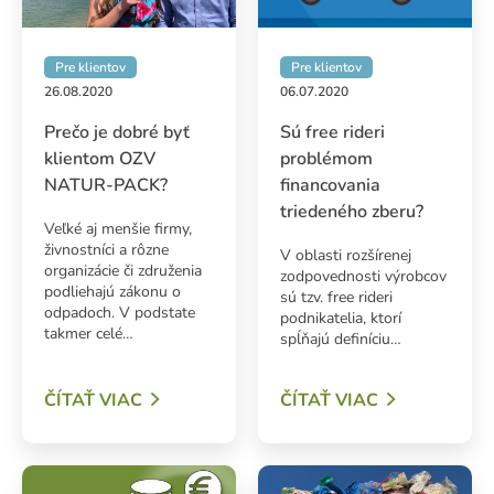
Pre klientov
Pre klientov
26.08.2020
06.07.2020
Prečo je dobré byť
Sú free rideri
klientom OZV
problémom
NATUR-PACK?
financovania
triedeného zberu?
Veľké aj menšie firmy,
živnostníci a rôzne
V oblasti rozšírenej
organizácie či združenia
zodpovednosti výrobcov
podliehajú zákonu o
sú tzv. free rideri
odpadoch. V podstate
podnikatelia, ktorí
takmer celé…
spĺňajú definíciu…
ČÍTAŤ VIAC
ČÍTAŤ VIAC