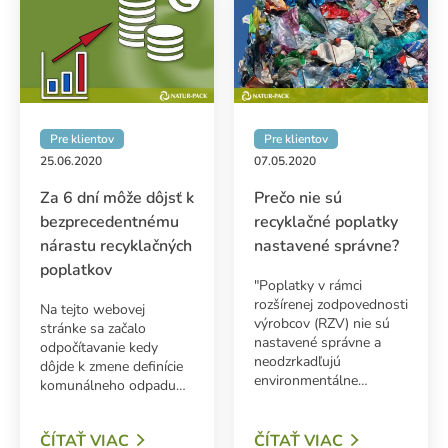
Pre klientov
Pre klientov
25.06.2020
07.05.2020
Za 6 dní môže dôjsť k
Prečo nie sú
bezprecedentnému
recyklačné poplatky
nárastu recyklačných
nastavené správne?
poplatkov
"Poplatky v rámci
rozšírenej zodpovednosti
Na tejto webovej
výrobcov (RZV) nie sú
stránke sa začalo
nastavené správne a
odpočítavanie kedy
neodzrkadľujú
dôjde k zmene definície
environmentálne…
komunálneho odpadu…
ČÍTAŤ VIAC
ČÍTAŤ VIAC