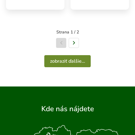
Strana 1 / 2
Predchádzajúca strana
Nasledujúca strana
zobraziť ďalšie…
Kde nás nájdete