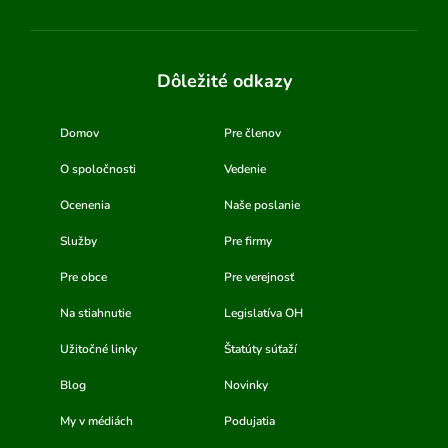
Dôležité odkazy
Domov
Pre členov
O spoločnosti
Vedenie
Ocenenia
Naše poslanie
Služby
Pre firmy
Pre obce
Pre verejnosť
Na stiahnutie
Legislatíva OH
Užitočné linky
Štatúty súťaží
Blog
Novinky
My v médiách
Podujatia