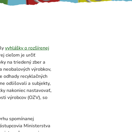
ely
vyhlášky o rozšírenej
rej cieľom je určiť
y na triedený zber a
 a neobalových výrobkov,
ne odhady recyklačných
e odlišovali a subjekty,
tky nakoniec nastavovať,
sti výrobcov (OZV), so
ávrhu spomínanej
Zástupcovia Ministerstva