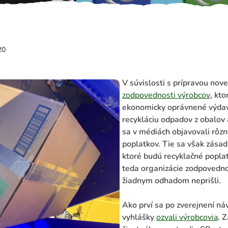
20
V súvislosti s prípravou nov
zodpovednosti výrobcov
, kto
ekonomicky oprávnené výdavk
recykláciu odpadov z obalov
sa v médiách objavovali rôz
poplatkov. Tie sa však zásadn
ktoré budú recyklačné popla
teda organizácie zodpovedno
žiadnym odhadom neprišli.
Ako prví sa po zverejnení n
vyhlášky
ozvali výrobcovia
. 