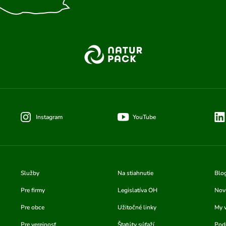
Instagram
YouTube
Služby
Na stiahnutie
Blo
Pre firmy
Legislatíva OH
Nov
Pre obce
Užitočné linky
My 
Pre verejnosť
Štatúty súťaží
Podu