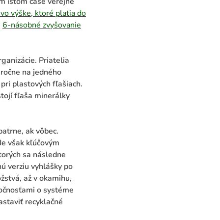
om istom čase verejne
vo výške, ktoré platia do
i
6-násobné zvyšovanie
anizácie. Priatelia
 ročne na jedného
pri plastových fľašiach.
stojí fľaša minerálky
patrne, ak vôbec.
 Je však kľúčovým
torých sa následne
 verziu vyhlášky po
stvá, až v okamihu,
ločnosťami o systéme
astaviť recyklačné