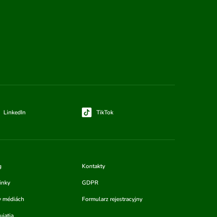
LinkedIn
TikTok
g
Kontakty
inky
GDPR
v médiách
Formularz rejestracyjny
jatia