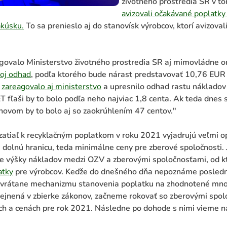
životného prostredia SR v t
avizovali očakávané poplatky 
akúsku.
To sa prenieslo aj do stanovísk výrobcov, ktorí avizoval
ovalo Ministerstvo životného prostredia SR aj mimovládne org
voj odhad
, podľa ktorého bude nárast predstavovať 10,76 EUR
o
zareagovalo aj ministerstvo
a upresnilo odhad rastu nákladov 
ET fľaši by to bolo podľa neho najviac 1,8 centa. Ak teda dnes 
 novom by to bolo aj so zaokrúhlením 47 centov."
zatiaľ k recyklačným poplatkom v roku 2021 vyjadrujú veľmi o
a dolnú hranicu, teda minimálne ceny pre zberové spoločnosti.
e výšky nákladov medzi OZV a zberovými spoločnosťami, od k
atky
pre výrobcov. Keďže do dnešného dňa nepoznáme poslednú
 vrátane mechanizmu stanovenia poplatku na zhodnotené množ
rejnená v zbierke zákonov, začneme rokovať so zberovými spo
ch a cenách pre rok 2021. Následne po dohode s nimi vieme n