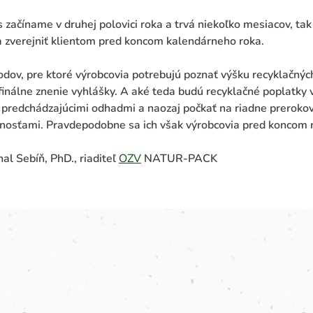
 začíname v druhej polovici roka a trvá niekoľko mesiacov, ta
 a zverejniť klientom pred koncom kalendárneho roka.
dov, pre ktoré výrobcovia potrebujú poznať výšku recyklačnýc
inálne znenie vyhlášky. A aké teda budú recyklačné poplatky 
 predchádzajúcimi odhadmi a naozaj počkať na riadne prerok
nosťami. Pravdepodobne sa ich však výrobcovia pred koncom 
al Sebíň, PhD., riaditeľ
OZV
NATUR-PACK