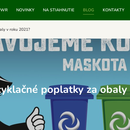
PWR
NOVINKY
NA STIAHNUTIE
BLOG
KONTAKTY
aly v roku 2021?
yklačné poplatky za obaly