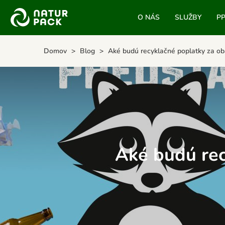
O NÁS
SLUŽBY
P
Domov
Blog
Aké budú recyklačné poplatky za ob
Aké budú rec