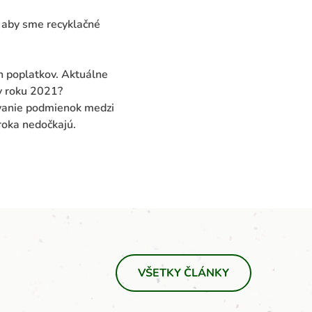
k aby sme recyklačné
h poplatkov. Aktuálne
v roku 2021?
ovanie podmienok medzi
roka nedočkajú.
VŠETKY ČLÁNKY