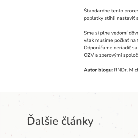
Štandardne tento proces
poplatky stihli nastaviť
Sme si plne vedomí dôvo
však musíme počkať na f
Odporúčame neriadiť sa
OZV a zberovými spoloč
Autor blogu:
RNDr. Mich
Ďalšie články