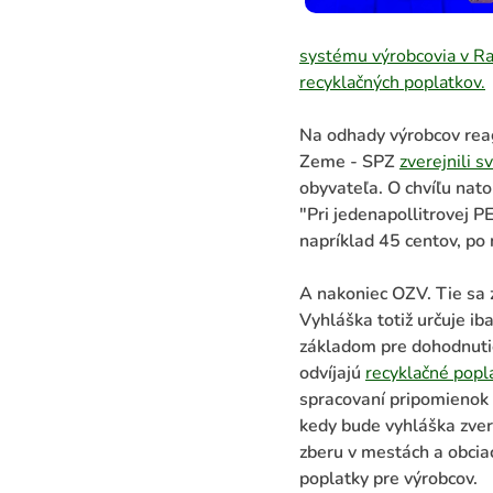
systému výrobcovia v R
recyklačných poplatkov.
Na odhady výrobcov reag
Zeme - SPZ
zverejnili s
obyvateľa. O chvíľu nat
"Pri jedenapollitrovej P
napríklad 45 centov, po
A nakoniec OZV. Tie sa 
Vyhláška totiž určuje ib
základom pre dohodnuti
odvíjajú
recyklačné popl
spracovaní pripomienok
kedy bude vyhláška zve
zberu v mestách a obcia
poplatky pre výrobcov.