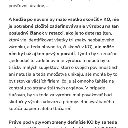
poisťovní, úradov, ...
A keďže po novom by malo všetko skončiť v KO, nie
je potrebné zložité zadefinovávanie výrobcu na ten
posledný článok v reťazci, ako je to doteraz
(ten,
ktorý vie identifikovať všetky tri znaky neobalového
výrobku, a teda hlavne to, či skončí v KO),
ale môže
ním byť už aj ten prvý v poradí.
Týmto by sa značne
zjednodušilo zadefinovanie výrobcu a neboli by to
tisícky malých subjektov, ktorí o svojich povinnostiach
ani netušia a teda množstvá unikajú, ale mohla by to
byť stovka väčších firiem, čo je aj omnoho ľahšie na
kontrolu zo strany štátnych orgánov. V prípade
tlačovín, by sa teda za výrobcu mal považovať buď
skutočný výrobca/dovozca priemyselne vyrábaného
kotúča papiera alebo tlačiareň.
Práve pod vplyvom zmeny definície KO by sa teda