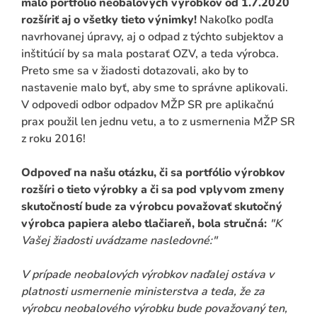
malo portfólio neobalových výrobkov od 1.7.2020
rozšíriť aj o všetky tieto výnimky!
Nakoľko podľa
navrhovanej úpravy, aj o odpad z týchto subjektov a
inštitúcií by sa mala postarať OZV, a teda výrobca.
Preto sme sa v žiadosti dotazovali, ako by to
nastavenie malo byť, aby sme to správne aplikovali.
V odpovedi odbor odpadov MŽP SR pre aplikačnú
prax použil len jednu vetu, a to z usmernenia MŽP SR
z roku 2016!
Odpoveď na našu otázku, či sa portfólio výrobkov
rozšíri o tieto výrobky a či sa pod vplyvom zmeny
skutočností bude za výrobcu považovať skutočný
výrobca papiera alebo tlačiareň, bola stručná:
"K
Vašej žiadosti uvádzame nasledovné:"
V prípade neobalových výrobkov naďalej ostáva v
platnosti usmernenie ministerstva a teda, že za
výrobcu neobalového výrobku bude považovaný ten,