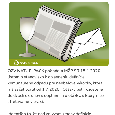
ADAŤ
OZV NATUR-PACK požiadala MŽP SR 15.1.2020
listom o stanovisko k objasneniu definície
komunálneho odpadu pre neobalové výrobky, ktorá
má začať platiť od 1.7.2020. Otázky boli rozdelené
do dvoch okruhov s doplnením o otázky, s ktorými sa
stretávame v praxi.
Ide totiž o to, že pod vplyvom zmeny definície