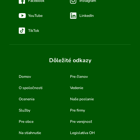
Facebook
Instagram
YouTube
LinkedIn
TikTok
Dôležité odkazy
Domov
Pre členov
O spoločnosti
Vedenie
Ocenenia
Naše poslanie
Služby
Pre firmy
Pre obce
Pre verejnosť
Na stiahnutie
Legislatíva OH