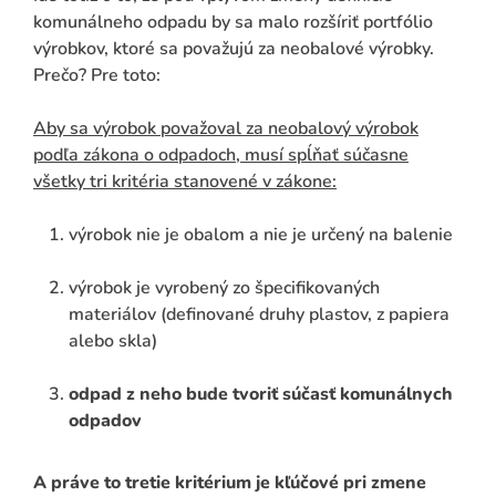
komunálneho odpadu by sa malo rozšíriť portfólio
výrobkov, ktoré sa považujú za neobalové výrobky.
Prečo? Pre toto:
Aby sa výrobok považoval za neobalový výrobok
podľa zákona o odpadoch, musí spĺňať súčasne
všetky tri kritéria stanovené v zákone:
výrobok nie je obalom a nie je určený na balenie
výrobok je vyrobený zo špecifikovaných
materiálov (definované druhy plastov, z papiera
alebo skla)
odpad z neho bude tvoriť súčasť komunálnych
odpadov
A práve to tretie kritérium je kľúčové pri zmene