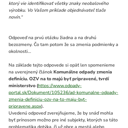
ktorý vie identifikovať všetky znaky neobalového
výrobku. Vo Vašom príklade objednávateľ tlače
novín.“
Odpoveď na prvú otázku žiadna a na druhú
bezozmeny. Čo tam potom že sa zmenia podmienky a
okolnosti...
Na základe tejto odpovede si opäť len spomenieme
na uverejnený článok
Komunálne odpady zmenia
definíciu. OZV na to majú byť pripravené, tvrdí
ministerstvo
(
https://www.odpady-
portal.sk/Dokument/105236/ad-komunalne-odpady-
zmenia-definiciu-ozv-na-to-maju-byt-
pripravene.aspx
)
.
Uvedenú odpoveď zverejňujeme, že by snáď mohla
byť prínosom možno pre iné subjekty, ktorých sa táto
problematika dotýka, či už obce a mestá alebo