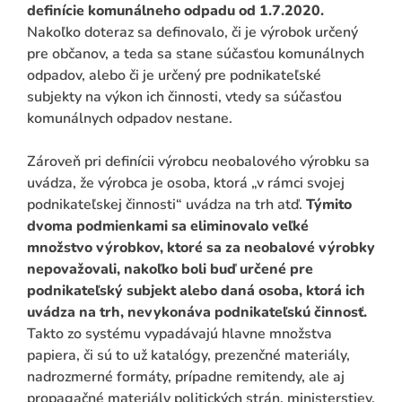
definície komunálneho odpadu od 1.7.2020.
Nakoľko doteraz sa definovalo, či je výrobok určený
pre občanov, a teda sa stane súčasťou komunálnych
odpadov, alebo či je určený pre podnikateľské
subjekty na výkon ich činnosti, vtedy sa súčasťou
komunálnych odpadov nestane.
Zároveň pri definícii výrobcu neobalového výrobku sa
uvádza, že výrobca je osoba, ktorá „v rámci svojej
podnikateľskej činnosti“ uvádza na trh atď.
Týmito
dvoma podmienkami sa eliminovalo veľké
množstvo výrobkov, ktoré sa za neobalové výrobky
nepovažovali, nakoľko boli buď určené pre
podnikateľský subjekt alebo daná osoba, ktorá ich
uvádza na trh, nevykonáva podnikateľskú činnosť.
Takto zo systému vypadávajú hlavne množstva
papiera, či sú to už katalógy, prezenčné materiály,
nadrozmerné formáty, prípadne remitendy, ale aj
propagačné materiály politických strán, ministerstiev,