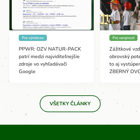
Pre výrobcov
Pre verejnosť
PPWR: OZV NATUR-PACK
Zážitkové vz
patrí medzi najviditeľnejšie
obrovský pote
zdroje vo vyhľadávači
to aj vystúp
Google
ZBERNÝ DV
VŠETKY ČLÁNKY