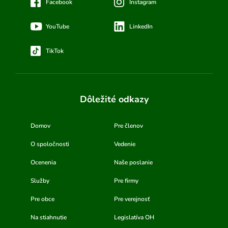
Facebook
Instagram
YouTube
LinkedIn
TikTok
Dôležité odkazy
Domov
Pre členov
O spoločnosti
Vedenie
Ocenenia
Naše poslanie
Služby
Pre firmy
Pre obce
Pre verejnosť
Na stiahnutie
Legislatíva OH