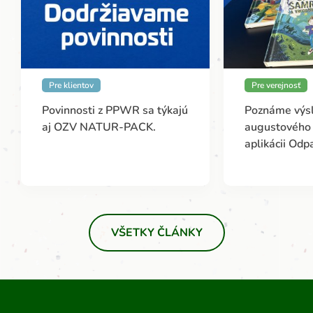
Pre klientov
Pre verejnosť
Povinnosti z PPWR sa týkajú
Poznáme výs
aj OZV NATUR-PACK.
augustového 
aplikácii Od
VŠETKY ČLÁNKY