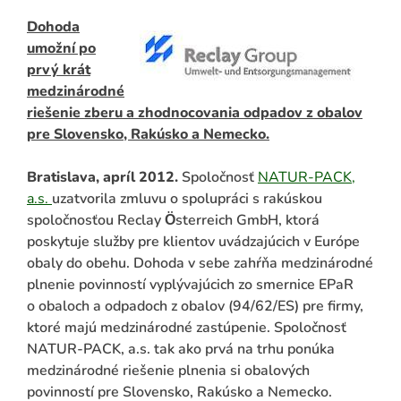
Dohoda
umožní po
prvý krát
medzinárodné
riešenie zberu a zhodnocovania odpadov z obalov
pre Slovensko, Rakúsko a Nemecko.
Bratislava, apríl 2012.
Spoločnosť
NATUR-PACK,
a.s.
uzatvorila zmluvu o spolupráci s rakúskou
ADAŤ
spoločnosťou Reclay Ӧsterreich GmbH, ktorá
poskytuje služby pre klientov uvádzajúcich v Európe
obaly do obehu. Dohoda v sebe zahŕňa medzinárodné
plnenie povinností vyplývajúcich zo smernice EPaR
o obaloch a odpadoch z obalov (94/62/ES) pre firmy,
ktoré majú medzinárodné zastúpenie. Spoločnosť
NATUR-PACK, a.s. tak ako prvá na trhu ponúka
medzinárodné riešenie plnenia si obalových
povinností pre Slovensko, Rakúsko a Nemecko.