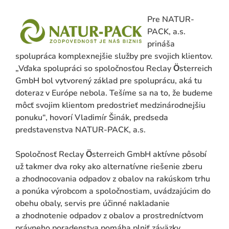
Pre NATUR-
PACK, a.s.
prináša
spolupráca komplexnejšie služby pre svojich klientov.
„Vďaka spolupráci so spoločnosťou Reclay Ӧsterreich
GmbH bol vytvorený základ pre spoluprácu, aká tu
doteraz v Európe nebola. Tešíme sa na to, že budeme
môcť svojim klientom predostrieť medzinárodnejšiu
ponuku“, hovorí Vladimír Šinák, predseda
predstavenstva NATUR-PACK, a.s.
Spoločnosť Reclay Ӧsterreich GmbH aktívne pôsobí
už takmer dva roky ako alternatívne riešenie zberu
a zhodnocovania odpadov z obalov na rakúskom trhu
a ponúka výrobcom a spoločnostiam, uvádzajúcim do
obehu obaly, servis pre účinné nakladanie
a zhodnotenie odpadov z obalov a prostredníctvom
právneho poradenstva pomáha plniť záväzky