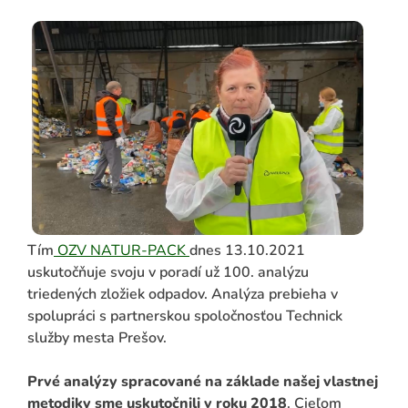
ADAŤ
Tím
OZV NATUR-PACK
dnes 13.10.2021
uskutočňuje svoju v poradí už 100. analýzu
triedených zložiek odpadov. Analýza prebieha v
spolupráci s partnerskou spoločnosťou Technick
služby mesta Prešov.
Prvé analýzy spracované na základe našej vlastnej
metodiky sme uskutočnili v roku 2018
. Cieľom