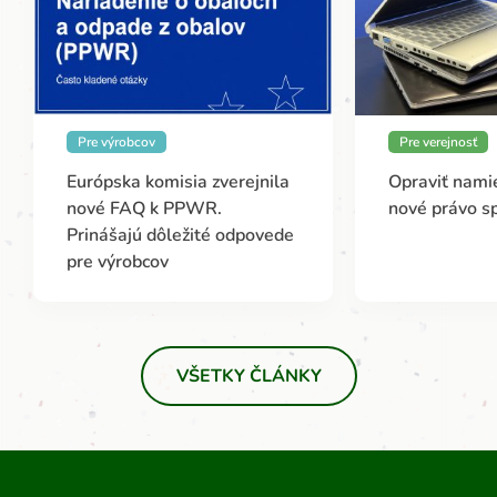
Pre výrobcov
Pre verejnosť
Európska komisia zverejnila
Opraviť namie
nové FAQ k PPWR.
nové právo s
Prinášajú dôležité odpovede
pre výrobcov
VŠETKY ČLÁNKY