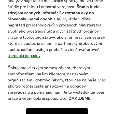
analýz v najbližších mesiacoch spracujeme vo forme
štúdie pre laickú i odbornú verejnosť.
Štúdia bude
zdrojom cenných informácií v rozsahu aký na
Slovensku nemá obdobu
. Jej využitie vidíme
napríklad pri rozhodovacích procesoch Ministerstva
životného prostredia SR a iných štátnych orgánov,
vrátane tvorby legislatívy, ako aj pri práci samospráv,
ktoré sa spoločne s nami a partnerskými zberovými
spoločnosťami usilujú priebežne zlepšovať úroveň
triedenia odpadov
.
Ďakujeme všetkým samosprávam, zberovým
spoločnosťiam, našim klientom, neziskovým
organizáciám i dobrovoľníkom, ktorí nás na našej viac
ako trojročnej ceste analyzovania odpadov
sprevádzajú a pomáhajú nám. Je to výsledok tímovej
práce a veľmi dobrej spolupráce.
ĎAKUJEME
.