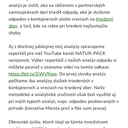
analýz je zistiť, ako sa občanom v partnerských
samosprávach darí triediť odpady, aké je zloženie
odpadov v kontajneroch alebo vreciach na
triedený
zber
, a tiež, kde sa robia pri triedení najčastejšie
chyby.
Aj z dnešnej jubilejnej stej analýzy spracujeme
reportáž pre náš YouTube kanál NATUR-PACK
verejnosti. Výber reportáží z našich analýz odpadu si
môžete pozrieť v zozname videí na tomto odkaze:
https://bit.ly/3iWVNws
. Do prvej stovky analýz
počítame iba analýzy zložiek triedených v
kontajneroch a vreciach na triedený zber. Naše
metodické a analytické zručnosti však boli využité aj
pri iných typoch analýz, napr. odpadov pozbieraných v
prírode (iniciatíva Miesta preč a Nie som prasa).
Obrovské úsilie, ktoré stojí za týmto množstvom