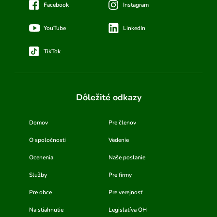
Facebook
Instagram
YouTube
LinkedIn
TikTok
Dôležité odkazy
Domov
Pre členov
O spoločnosti
Vedenie
Ocenenia
Naše poslanie
Služby
Pre firmy
Pre obce
Pre verejnosť
Na stiahnutie
Legislatíva OH