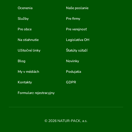
Ocenenia
Naše poslanie
Služby
Pre firmy
Pre obce
Pre verejnosť
Na stiahnutie
Legislatíva OH
Užitočné linky
Štatúty súťaží
Blog
Novinky
My v médiách
Podujatia
Kontakty
GDPR
Formularz rejestracyjny
© 2026 NATUR-PACK, a.s.