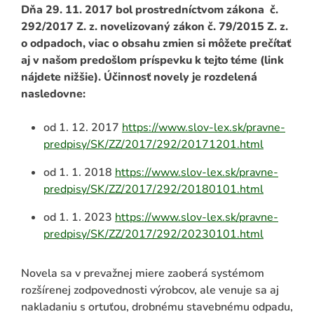
Dňa 29. 11. 2017 bol prostredníctvom zákona č.
292/2017 Z. z. novelizovaný zákon č. 79/2015 Z. z.
o odpadoch, viac o obsahu zmien si môžete prečítať
aj v našom predošlom príspevku k tejto téme (link
nájdete nižšie).
Účinnosť novely je rozdelená
nasledovne:
od 1. 12. 2017
https://www.slov-lex.sk/pravne-
predpisy/SK/ZZ/2017/292/20171201.html
ADAŤ
od 1. 1. 2018
https://www.slov-lex.sk/pravne-
predpisy/SK/ZZ/2017/292/20180101.html
od 1. 1. 2023
https://www.slov-lex.sk/pravne-
predpisy/SK/ZZ/2017/292/20230101.html
Novela sa v prevažnej miere zaoberá systémom
rozšírenej zodpovednosti výrobcov, ale venuje sa aj
nakladaniu s ortuťou, drobnému stavebnému odpadu,