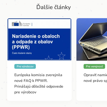
Ďalšie články
Pre výrobcov
Pre verejnosť
Európska komisia zverejnila
Opraviť namie
nové FAQ k PPWR.
nové právo s
Prinášajú dôležité odpovede
pre výrobcov