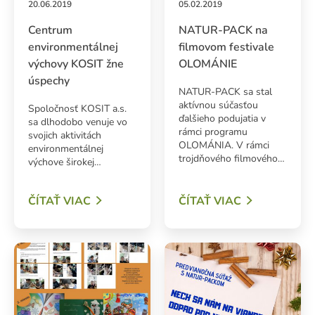
20.06.2019
05.02.2019
Centrum
NATUR-PACK na
environmentálnej
filmovom festivale
výchovy KOSIT žne
OLOMÁNIE
úspechy
NATUR-PACK sa stal
aktívnou súčasťou
Spoločnosť KOSIT a.s.
ďalšieho podujatia v
sa dlhodobo venuje vo
rámci programu
svojich aktivitách
OLOMÁNIA. V rámci
environmentálnej
trojdňového filmového…
výchove širokej…
ADAŤ
ČÍTAŤ VIAC
ČÍTAŤ VIAC