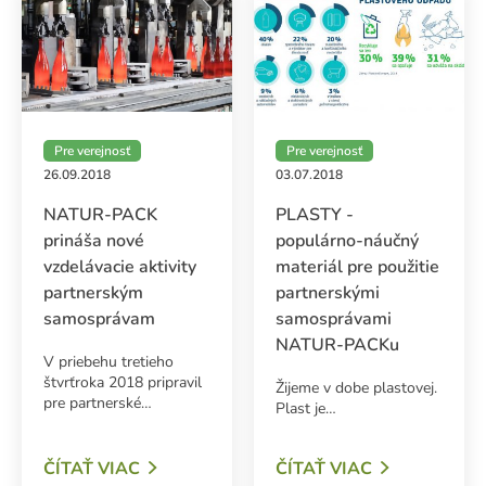
Pre verejnosť
Pre verejnosť
26.09.2018
03.07.2018
NATUR-PACK
PLASTY -
prináša nové
populárno-náučný
vzdelávacie aktivity
materiál pre použitie
partnerským
partnerskými
samosprávam
samosprávami
NATUR-PACKu
V priebehu tretieho
štvrťroka 2018 pripravil
Žijeme v dobe plastovej.
pre partnerské…
Plast je…
ČÍTAŤ VIAC
ČÍTAŤ VIAC