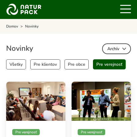
Domov
Novinky
Novinky
Archív
Všetky
Pre klientov
Pre obce
Pre verejnosť
Pre verejnosť
Pre verejnosť