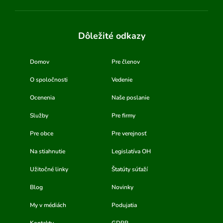
Dôležité odkazy
Domov
Pre členov
O spoločnosti
Vedenie
Ocenenia
Naše poslanie
Služby
Pre firmy
Pre obce
Pre verejnosť
Na stiahnutie
Legislatíva OH
Užitočné linky
Štatúty súťaží
Blog
Novinky
My v médiách
Podujatia