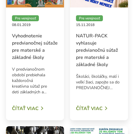
Pre verejnosť
Pre verejnosť
08.01.2019
15.11.2018
Vyhodnotenie
NATUR-PACK
predvianočnej súťaže
vyhlasuje
pre materské a
predvianočnú súťaž
základné školy
pre materské a
základné školy
V predvianočnom
období prebiehala
Školáci, školáčky, malí i
každoročná
veľkí žiaci, zapojte sa do
kreatívna súťaž pre
PREDVIANOČNEJ…
deti základných a…
ČÍTAŤ VIAC
ČÍTAŤ VIAC