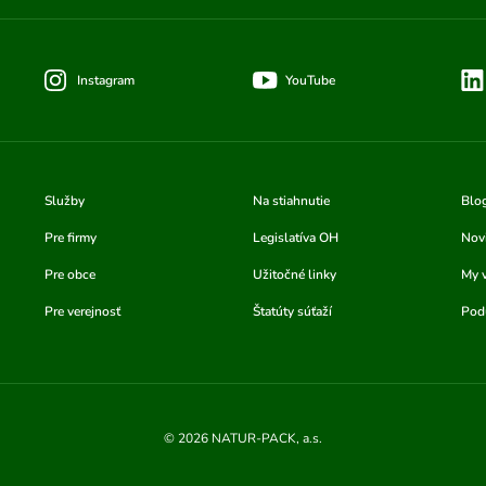
Instagram
YouTube
Služby
Na stiahnutie
Blo
Pre firmy
Legislatíva OH
Nov
Pre obce
Užitočné linky
My 
Pre verejnosť
Štatúty súťaží
Podu
© 2026 NATUR-PACK, a.s.