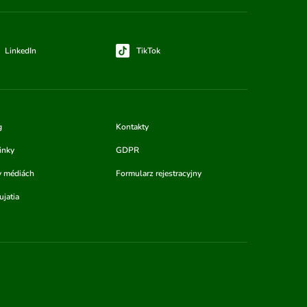
LinkedIn
TikTok
g
Kontakty
inky
GDPR
v médiách
Formularz rejestracyjny
jatia