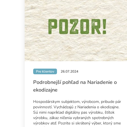
Pre klientov
26.07.2024
Podrobnejší pohľad na Nariadenie o
ekodizajne
Hospodárskym subjektom, výrobcom, pribude pár
povinností. Vychádzajú z Nariadenia o ekodizajne.
Sú nimi napríklad digitálny pas výrobku, štítok
výrobku, zákaz ničenia vybraných spotrebných
výrobkov atď. Pozrite si skrátený výber, ktorý sme