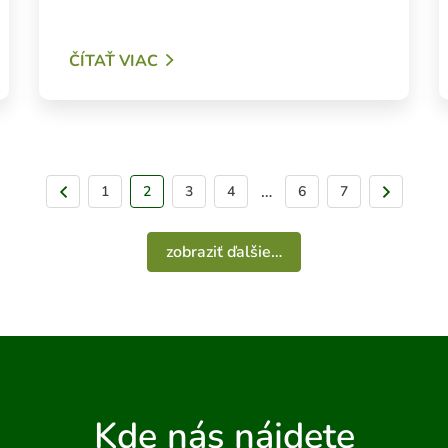
ČÍTAŤ VIAC
…
1
Predchádzajúca strana
2
3
4
6
7
Na
zobraziť ďalšie…
Kde nás nájdete