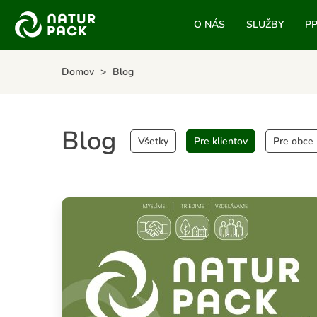
O NÁS
SLUŽBY
P
Domov
Blog
Blog
Všetky
Pre klientov
Pre obce