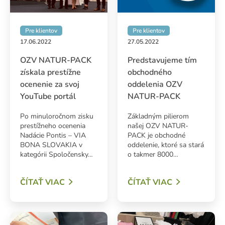
Pre klientov
Pre klientov
17.06.2022
27.05.2022
OZV NATUR-PACK
Predstavujeme tím
získala prestížne
obchodného
ocenenie za svoj
oddelenia OZV
YouTube portál
NATUR-PACK
Po minuloročnom zisku
Základným pilierom
prestížneho ocenenia
našej OZV NATUR-
Nadácie Pontis – VIA
PACK je obchodné
BONA SLOVAKIA v
oddelenie, ktoré sa stará
kategórii Spoločensky…
o takmer 8000…
ČÍTAŤ VIAC
ČÍTAŤ VIAC