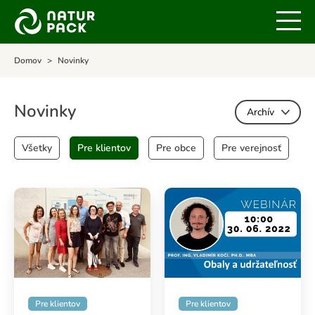
Domov
Novinky
Novinky
Archív
Všetky
Pre klientov
Pre obce
Pre verejnosť
Pre klientov
Pre klientov