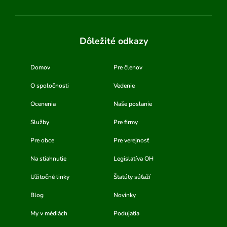
Dôležité odkazy
Domov
Pre členov
O spoločnosti
Vedenie
Ocenenia
Naše poslanie
Služby
Pre firmy
Pre obce
Pre verejnosť
Na stiahnutie
Legislatíva OH
Užitočné linky
Štatúty súťaží
Blog
Novinky
My v médiách
Podujatia