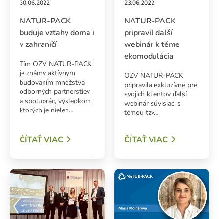
30.06.2022
23.06.2022
NATUR-PACK
NATUR-PACK
buduje vzťahy doma i
pripravil ďalší
v zahraničí
webinár k téme
ekomodulácia
Tím OZV NATUR-PACK
je známy aktívnym
OZV NATUR-PACK
budovaním množstva
pripravila exkluzívne pre
odborných partnerstiev
svojich klientov ďalší
a spoluprác, výsledkom
webinár súvisiaci s
ktorých je nielen…
témou tzv…
ADAŤ
ČÍTAŤ VIAC
ČÍTAŤ VIAC