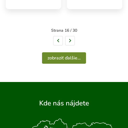
Strana 16 / 30
Predchádzajúca strana
Nasledujúca strana
zobraziť ďalšie…
Kde nás nájdete