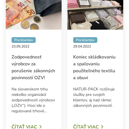
Pre klientov
Pre klientov
23.05.2022
29.04.2022
Zodpovednosť
Koniec skládkovaniu
výrobcov za
a spaľovaniu
porušenie zákonných
použiteľného textilu
povinností OZV!
a obuvi
Na slovenskom trhu
NATUR-PACK rozširuje
niekoľko organizácií
služby pre svojich
zodpovednosti výrobcov
klientov, aj nad rámec
(„OZV“). Hoci ide o
zákonných povinností.
regulované trhové…
ČÍTAŤ VIAC
ČÍTAŤ VIAC