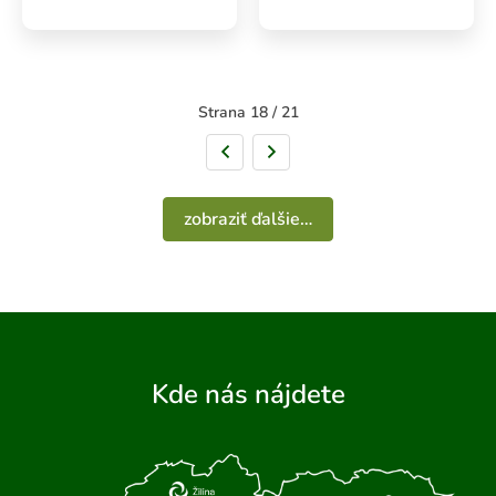
Strana 18 / 21
Predchádzajúca strana
Nasledujúca strana
zobraziť ďalšie…
Kde nás nájdete