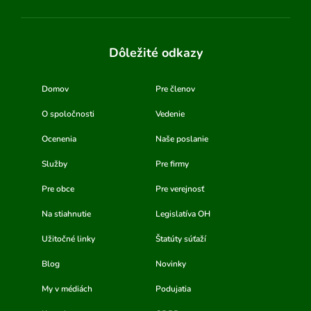
Dôležité odkazy
Domov
Pre členov
O spoločnosti
Vedenie
Ocenenia
Naše poslanie
Služby
Pre firmy
Pre obce
Pre verejnosť
Na stiahnutie
Legislatíva OH
Užitočné linky
Štatúty súťaží
Blog
Novinky
My v médiách
Podujatia