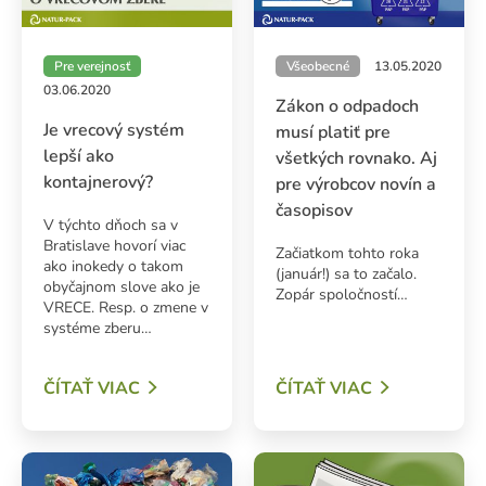
Pre verejnosť
Všeobecné
13.05.2020
03.06.2020
Zákon o odpadoch
Je vrecový systém
musí platiť pre
lepší ako
všetkých rovnako. Aj
kontajnerový?
pre výrobcov novín a
časopisov
V týchto dňoch sa v
Bratislave hovorí viac
Začiatkom tohto roka
ako inokedy o takom
(január!) sa to začalo.
obyčajnom slove ako je
Zopár spoločností…
VRECE. Resp. o zmene v
systéme zberu…
ČÍTAŤ VIAC
ČÍTAŤ VIAC