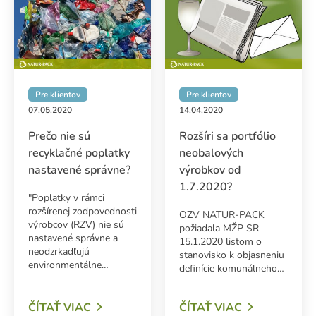
Pre klientov
Pre klientov
07.05.2020
14.04.2020
Prečo nie sú
Rozšíri sa portfólio
recyklačné poplatky
neobalových
nastavené správne?
výrobkov od
1.7.2020?
"Poplatky v rámci
rozšírenej zodpovednosti
OZV NATUR-PACK
výrobcov (RZV) nie sú
požiadala MŽP SR
nastavené správne a
15.1.2020 listom o
neodzrkadľujú
stanovisko k objasneniu
environmentálne…
definície komunálneho…
ČÍTAŤ VIAC
ČÍTAŤ VIAC