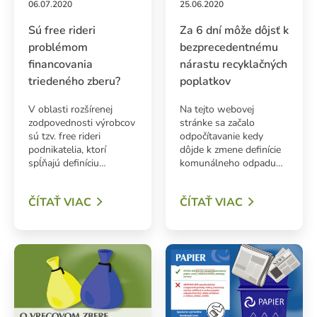
06.07.2020
25.06.2020
Sú free rideri
Za 6 dní môže dôjsť k
problémom
bezprecedentnému
financovania
nárastu recyklačných
triedeného zberu?
poplatkov
V oblasti rozšírenej
Na tejto webovej
zodpovednosti výrobcov
stránke sa začalo
sú tzv. free rideri
odpočítavanie kedy
podnikatelia, ktorí
dôjde k zmene definície
spĺňajú definíciu…
komunálneho odpadu…
ADAŤ
ČÍTAŤ VIAC
ČÍTAŤ VIAC