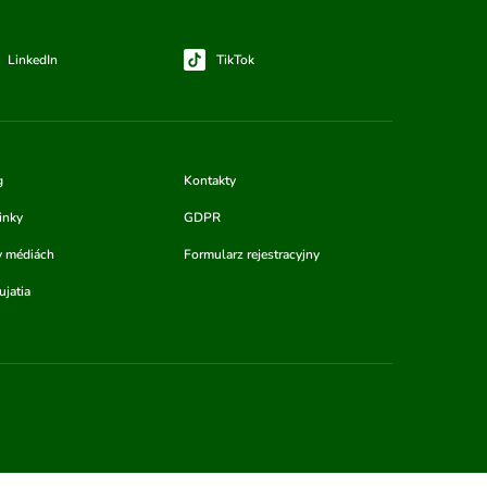
LinkedIn
TikTok
g
Kontakty
inky
GDPR
v médiách
Formularz rejestracyjny
jatia