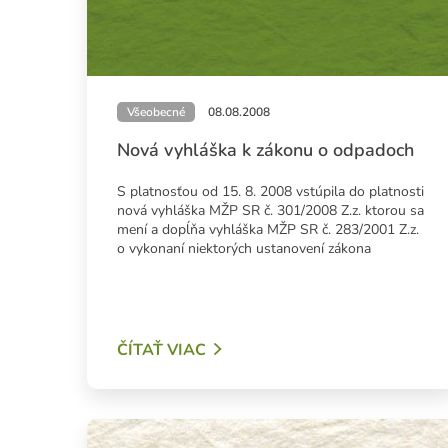
Všeobecné
08.08.2008
Nová vyhláška k zákonu o odpadoch
S platnosťou od 15. 8. 2008 vstúpila do platnosti
nová vyhláška MŽP SR č. 301/2008 Z.z. ktorou sa
mení a dopĺňa vyhláška MŽP SR č. 283/2001 Z.z.
o vykonaní niektorých ustanovení zákona
ČÍTAŤ VIAC