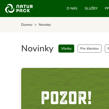
O NÁS
SLUŽBY
P
Domov
Novinky
Novinky
Všetky
Pre klientov