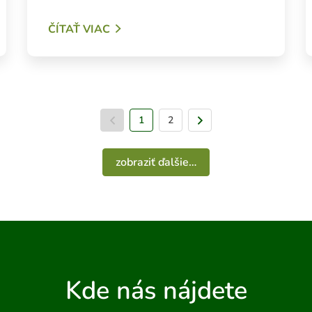
ČÍTAŤ VIAC
1
Predchádzajúca strana
2
Nasledujúca stra
zobraziť ďalšie…
Kde nás nájdete