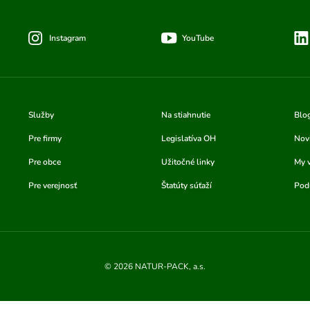
Instagram
YouTube
Služby
Na stiahnutie
Blo
Pre firmy
Legislatíva OH
Nov
Pre obce
Užitočné linky
My 
Pre verejnosť
Štatúty súťaží
Podu
© 2026 NATUR-PACK, a.s.